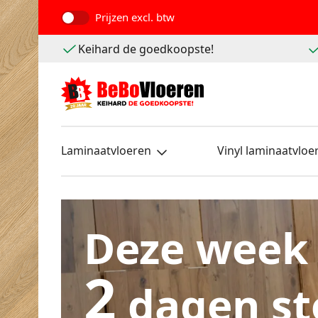
Prijzen
excl. btw
Keihard de goedkoopste!
Laminaatvloeren
Vinyl laminaatvloe
Deze week
2
dagen st