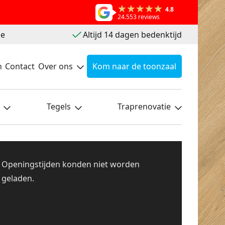
4.8
24.553 reviews
ie
Altijd 14 dagen bedenktijd
n
Contact
Over ons
Kom naar de toonzaal
Tegels
Traprenovatie
Openingstijden konden niet worden
geladen.