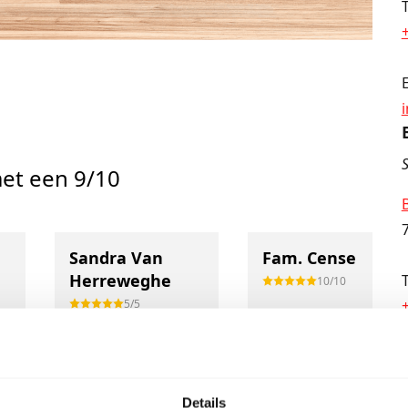
S
et een 9/10
Sandra Van
Fam. Cense
Herreweghe
10/10
5/5
Super gezellige
!
ontvangst door
De wat langere rit
gastvrije
zeker waard.
jk
medewerkers. Zeer
Duidelijke uitleg,
Details