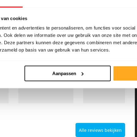
e
behulpzaam. Goed
door vriendelijk
r
advies en mooie prijs.
personeel. Levering
Echt aan te bevelen
ook in België, super!
 van cookies
e
als je een betaalbare,
ent en advertenties te personaliseren, om functies voor social
mooie vloer wil
. Ook delen we informatie over uw gebruik van onze site met on
kopen. De keuze is
e. Deze partners kunnen deze gegevens combineren met andere i
reuze!
erzameld op basis van uw gebruik van hun services.
k
Aanpassen
Alle reviews bekijken