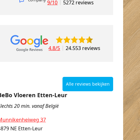
9/10
5272 reviews
4.8/5
24.553 reviews
Alle reviews bekijken
BeBo Vloeren Etten-Leur
lechts 20 min. vanaf België
Munnikenheiweg 37
4879 NE Etten-Leur