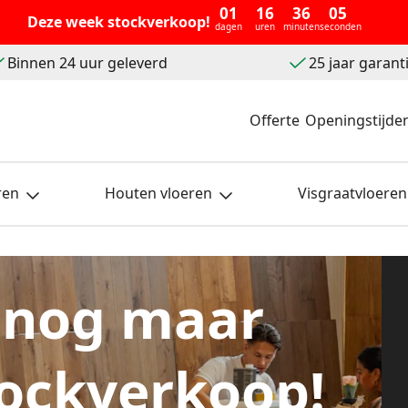
01
16
36
04
Deze week stockverkoop!
dagen
uren
minuten
seconden
Binnen 24 uur geleverd
25 jaar garant
Offerte
Openingstijde
ren
Houten vloeren
Visgraatvloeren
 nog maar
ockverkoop!