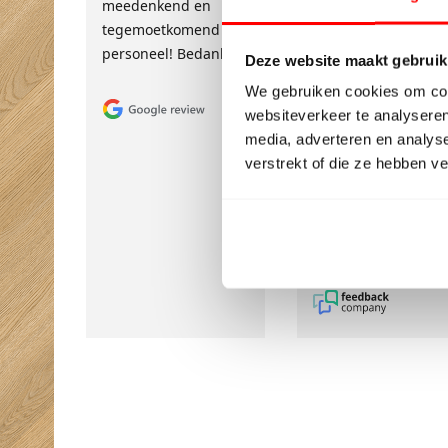
meedenkend en
en denkt echt met j
tegemoetkomend
mee. Ik heb een zee
personeel! Bedankt!
prettige ervaring
Deze website maakt gebruik
gehad en voelde m
We gebruiken cookies om cont
goed geholpen.
websiteverkeer te analyseren
Absoluut een
media, adverteren en analys
aanrader voor
verstrekt of die ze hebben v
iedereen die op zoe
is naar persoonlijke
en betrouwbare
service!