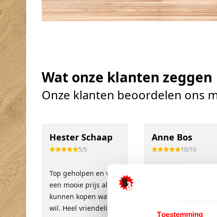
Wat onze klanten zeggen
Onze klanten beoordelen ons m
Hester Schaap
Anne Bos
5/5
10/10
Top geholpen en voor
Uitstekende service
een mooie prijs alles
en klantgerichtheid
kunnen kopen wat ik
Het team is
wil. Heel vriendelijk,
ontzettend vriendeli
Toestemming