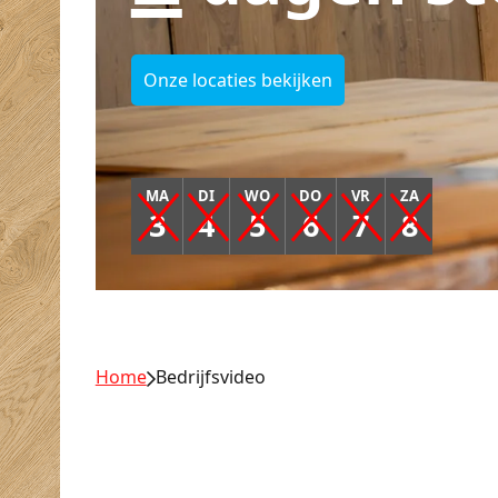
Onze locaties bekijken
MA
DI
WO
DO
VR
ZA
3
4
5
6
7
8
Home
Bedrijfsvideo