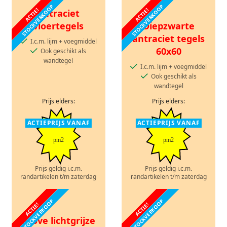
STOCKVERKOOP
STOCKVERKOOP
ACTIE!
ACTIE!
Antraciet
vloertegels
Diepzwarte
antraciet tegels
I.c.m. lijm + voegmiddel
60x60
Ook geschikt als
wandtegel
I.c.m. lijm + voegmiddel
Ook geschikt als
wandtegel
Prijs elders:
Prijs elders:
ACTIEPRIJS VANAF
ACTIEPRIJS VANAF
pm2
pm2
Prijs geldig i.c.m.
Prijs geldig i.c.m.
randartikelen t/m zaterdag
randartikelen t/m zaterdag
STOCKVERKOOP
STOCKVERKOOP
ACTIE!
ACTIE!
Grove lichtgrijze