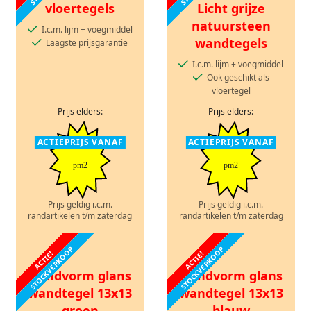
vloertegels
Licht grijze
natuursteen
I.c.m. lijm + voegmiddel
wandtegels
Laagste prijsgarantie
I.c.m. lijm + voegmiddel
Ook geschikt als
vloertegel
Prijs elders:
Prijs elders:
ACTIEPRIJS VANAF
ACTIEPRIJS VANAF
pm2
pm2
Prijs geldig i.c.m.
Prijs geldig i.c.m.
randartikelen t/m zaterdag
randartikelen t/m zaterdag
STOCKVERKOOP
STOCKVERKOOP
ACTIE!
ACTIE!
Handvorm glans
Handvorm glans
wandtegel 13x13
wandtegel 13x13
groen
blauw