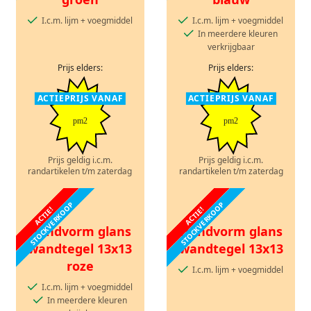
I.c.m. lijm + voegmiddel
I.c.m. lijm + voegmiddel
In meerdere kleuren
verkrijgbaar
Prijs elders:
Prijs elders:
ACTIEPRIJS VANAF
ACTIEPRIJS VANAF
pm2
pm2
Prijs geldig i.c.m.
Prijs geldig i.c.m.
randartikelen t/m zaterdag
randartikelen t/m zaterdag
STOCKVERKOOP
STOCKVERKOOP
ACTIE!
ACTIE!
Handvorm glans
Handvorm glans
wandtegel 13x13
wandtegel 13x13
roze
I.c.m. lijm + voegmiddel
I.c.m. lijm + voegmiddel
In meerdere kleuren