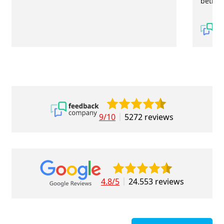
betrou
9/10
5272 reviews
4.8/5
24.553 reviews