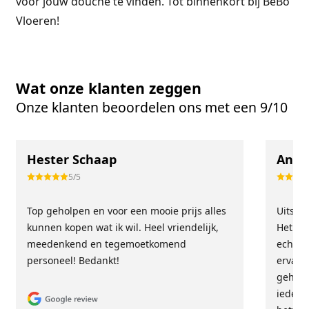
voor jouw douche te vinden. Tot binnenkort bij BeBo
Vloeren!
Wat onze klanten zeggen
Onze klanten beoordelen ons met een 9/10
Hester Schaap
Anne
5/5
Top geholpen en voor een mooie prijs alles
Uitste
kunnen kopen wat ik wil. Heel vriendelijk,
Het tea
meedenkend en tegemoetkomend
echt m
personeel! Bedankt!
ervari
geholp
iederee