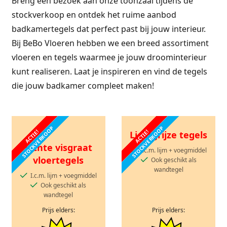
Breng een bezoek aan onze toonzaal tijdens de
stockverkoop en ontdek het ruime aanbod
badkamertegels dat perfect past bij jouw interieur.
Bij BeBo Vloeren hebben we een breed assortiment
vloeren en tegels waarmee je jouw droominterieur
kunt realiseren. Laat je inspireren en vind de tegels
die jouw badkamer compleet maken!
STOCKVERKOOP
STOCKVERKOOP
ACTIE!
ACTIE!
Lichtgrijze tegels
Lichte visgraat
I.c.m. lijm + voegmiddel
vloertegels
Ook geschikt als
wandtegel
I.c.m. lijm + voegmiddel
Ook geschikt als
wandtegel
Prijs elders:
Prijs elders: