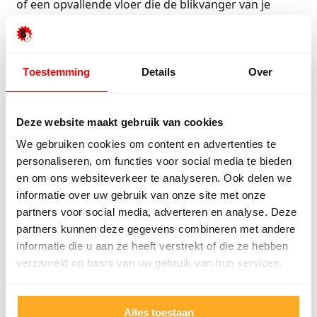
of een opvallende vloer die de blikvanger van je
badkamer wordt, in onze collectie vind je
gegarandeerd wat je zoekt. Laat je inspireren en
geef jouw badkamer een luxueuze uitstraling met
Toestemming
Details
Over
onze hoogwaardige vloertegels.
Wandtegels voor de badkamer:
Deze website maakt gebruik van cookies
eindeloze mogelijkheden
We gebruiken cookies om content en advertenties te
personaliseren, om functies voor social media te bieden
Met de
wandtegels
van BeBo Vloeren geef je jouw
en om ons websiteverkeer te analyseren. Ook delen we
badkamer precies de uitstraling die je wenst. Of je
informatie over uw gebruik van onze site met onze
nu kiest voor een moderne, strakke look of een
partners voor social media, adverteren en analyse. Deze
klassiek design, onze tegels voegen altijd een
partners kunnen deze gegevens combineren met andere
luxueus accent toe. Wist je dat je ook je
informatie die u aan ze heeft verstrekt of die ze hebben
badkamermeubel kunt betegelen voor een
verzameld op basis van uw gebruik van hun services.
harmonieus en stijlvol geheel?
Alles toestaan
Bezoek onze toonzaal en ontdek de talloze