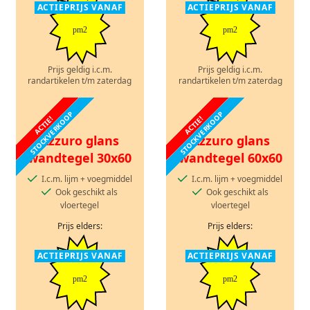
ACTIEPRIJS VANAF
ACTIEPRIJS VANAF
pm2
pm2
Prijs geldig i.c.m.
Prijs geldig i.c.m.
randartikelen t/m zaterdag
randartikelen t/m zaterdag
STOCKVERKOOP
STOCKVERKOOP
ACTIE!
ACTIE!
Azzuro glans
Azzuro glans
wandtegel 30x60
wandtegel 60x60
I.c.m. lijm + voegmiddel
I.c.m. lijm + voegmiddel
Ook geschikt als
Ook geschikt als
vloertegel
vloertegel
Prijs elders:
Prijs elders:
ACTIEPRIJS VANAF
ACTIEPRIJS VANAF
pm2
pm2