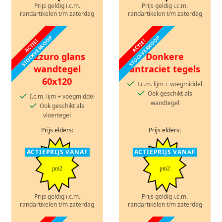
Prijs geldig i.c.m.
Prijs geldig i.c.m.
randartikelen t/m zaterdag
randartikelen t/m zaterdag
STOCKVERKOOP
STOCKVERKOOP
ACTIE!
ACTIE!
Azzuro glans
Donkere
wandtegel
antraciet tegels
60x120
I.c.m. lijm + voegmiddel
Ook geschikt als
I.c.m. lijm + voegmiddel
wandtegel
Ook geschikt als
vloertegel
Prijs elders:
Prijs elders:
ACTIEPRIJS VANAF
ACTIEPRIJS VANAF
pm2
pm2
Prijs geldig i.c.m.
Prijs geldig i.c.m.
randartikelen t/m zaterdag
randartikelen t/m zaterdag