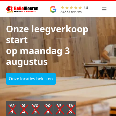
4.8
24.553 reviews
Onze leegverkoop
start
op maandag 3
augustus
Onze locaties bekijken
MA
DI
WO
DO
VR
ZA
3
4
5
6
7
8