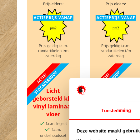
Prijs elders:
Prijs elders:
ACTIEPRIJS VANAF
ACTIEPRIJS VANAF
pm2
pm2
Prijs geldig i.c.m.
Prijs geldig i.c.m.
randartikelen t/m
randartikelen t/m
zaterdag
zaterdag
STOCKVERKOOP
STOCKVERKOOP
ACTIE!
ACTIE!
Bleek eiken
Licht
klik vinyl
geborsteld klik
laminaat vloer
vinyl laminaat
I.c.m. legset
Toestemming
vloer
I.c.m.
onderhoudsset
I.c.m. legset
I.c.m. ondervloer en
I.c.m.
Deze website maakt gebruik
plinten
onderhoudsset