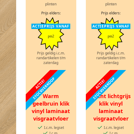
plinten
plinten
Prijs elders:
Prijs elders:
ACTIEPRIJS VANAF
ACTIEPRIJS VANAF
pm2
pm2
Prijs geldig i.c.m.
Prijs geldig i.c.m.
randartikelen t/m
randartikelen t/m
zaterdag
zaterdag
STOCKVERKOOP
STOCKVERKOOP
ACTIE!
ACTIE!
Warm
Zacht lichtgrijs
geelbruin klik
klik vinyl
vinyl laminaat
laminaat
visgraatvloer
visgraatvloer
I.c.m. legset
I.c.m. legset
I.c.m.
I.c.m.