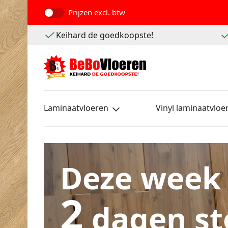
Prijzen
excl. btw
Keihard de goedkoopste!
Laminaatvloeren
Vinyl laminaatvloe
Deze week
2
dagen st