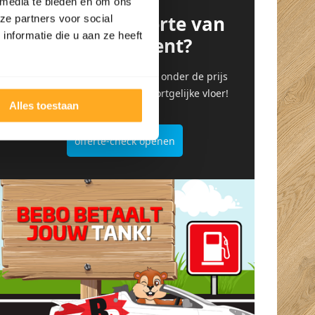
 media te bieden en om ons
Heb je een offerte van
ze partners voor social
nformatie die u aan ze heeft
de concurrent?
Upload hem hier en wij gaan onder de prijs
door voor dezelfde of een soortgelijke vloer!
Alles toestaan
offerte-check openen