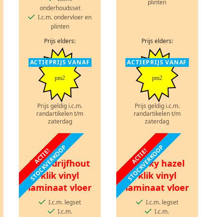
plinten
onderhoudsset
I.c.m. ondervloer en
plinten
Prijs elders:
Prijs elders:
ACTIEPRIJS VANAF
ACTIEPRIJS VANAF
pm2
pm2
Prijs geldig i.c.m.
Prijs geldig i.c.m.
randartikelen t/m
randartikelen t/m
zaterdag
zaterdag
STOCKVERKOOP
STOCKVERKOOP
ACTIE!
ACTIE!
Kust drijfhout
Smoky hazel
klik vinyl
klik vinyl
laminaat vloer
laminaat vloer
I.c.m. legset
I.c.m. legset
I.c.m.
I.c.m.