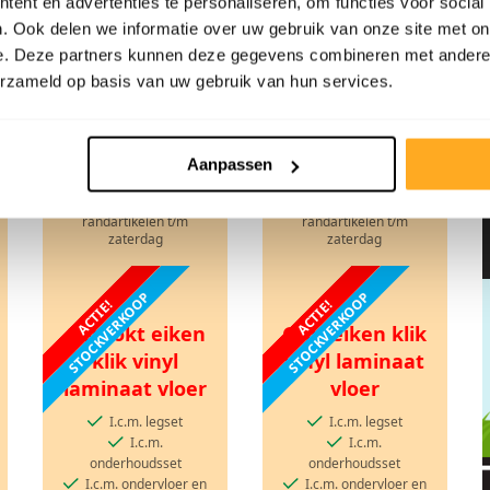
ent en advertenties te personaliseren, om functies voor social
I.c.m. ondervloer en
plinten
. Ook delen we informatie over uw gebruik van onze site met on
e. Deze partners kunnen deze gegevens combineren met andere i
Prijs elders:
Prijs elders:
erzameld op basis van uw gebruik van hun services.
ACTIEPRIJS VANAF
ACTIEPRIJS VANAF
pm2
pm2
Aanpassen
Prijs geldig i.c.m.
Prijs geldig i.c.m.
randartikelen t/m
randartikelen t/m
zaterdag
zaterdag
STOCKVERKOOP
STOCKVERKOOP
ACTIE!
ACTIE!
Gerookt eiken
Grijs eiken klik
klik vinyl
vinyl laminaat
laminaat vloer
vloer
I.c.m. legset
I.c.m. legset
I.c.m.
I.c.m.
onderhoudsset
onderhoudsset
I.c.m. ondervloer en
I.c.m. ondervloer en