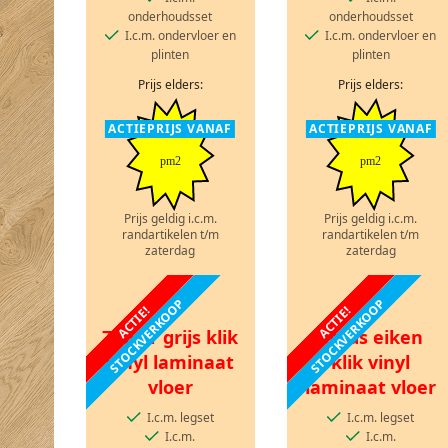
onderhoudsset
onderhoudsset
I.c.m. ondervloer en
I.c.m. ondervloer en
plinten
plinten
Prijs elders:
Prijs elders:
ACTIEPRIJS VANAF
ACTIEPRIJS VANAF
pm2
pm2
Prijs geldig i.c.m.
Prijs geldig i.c.m.
randartikelen t/m
randartikelen t/m
zaterdag
zaterdag
STOCKVERKOOP
STOCKVERKOOP
ACTIE!
ACTIE!
Zuiver grijs klik
Stads eiken
vinyl laminaat
klik vinyl
vloer
laminaat vloer
I.c.m. legset
I.c.m. legset
I.c.m.
I.c.m.