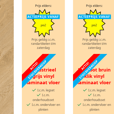
Prijs elders:
Prijs elders:
ACTIEPRIJS VANAF
ACTIEPRIJS VANAF
pm2
pm2
Prijs geldig i.c.m.
Prijs geldig i.c.m.
randartikelen t/m
randartikelen t/m
zaterdag
zaterdag
STOCKVERKOOP
STOCKVERKOOP
ACTIE!
ACTIE!
Industrieel
Walnoot bruin
grijs vinyl
klik vinyl
laminaat vloer
laminaat vloer
I.c.m. legset
I.c.m. legset
I.c.m.
I.c.m.
onderhoudsset
onderhoudsset
I.c.m. ondervloer en
I.c.m. ondervloer en
plinten
plinten