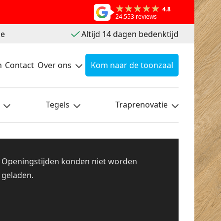
4.8
24.553 reviews
ie
Altijd 14 dagen bedenktijd
n
Contact
Over ons
Kom naar de toonzaal
Tegels
Traprenovatie
Openingstijden konden niet worden
geladen.