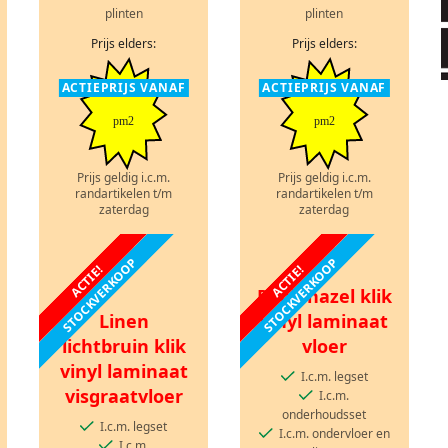
plinten
plinten
Prijs elders:
Prijs elders:
ACTIEPRIJS VANAF
ACTIEPRIJS VANAF
pm2
pm2
Prijs geldig i.c.m.
Prijs geldig i.c.m.
randartikelen t/m
randartikelen t/m
zaterdag
zaterdag
STOCKVERKOOP
STOCKVERKOOP
ACTIE!
ACTIE!
Rook hazel klik
Linen
vinyl laminaat
lichtbruin klik
vloer
vinyl laminaat
I.c.m. legset
visgraatvloer
I.c.m.
onderhoudsset
I.c.m. legset
I.c.m. ondervloer en
I.c.m.