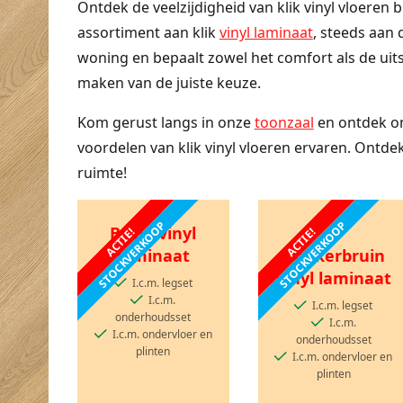
Ontdek de veelzijdigheid van klik vinyl vloeren 
assortiment aan klik
vinyl laminaat
, steeds aan 
woning en bepaalt zowel het comfort als de uit
maken van de juiste keuze.
Kom gerust langs in onze
toonzaal
en ontdek onz
voordelen van klik vinyl vloeren ervaren. Ontde
ruimte!
STOCKVERKOOP
STOCKVERKOOP
Bruin vinyl
ACTIE!
ACTIE!
laminaat
Donkerbruin
vinyl laminaat
I.c.m. legset
I.c.m.
I.c.m. legset
onderhoudsset
I.c.m.
I.c.m. ondervloer en
onderhoudsset
plinten
I.c.m. ondervloer en
plinten