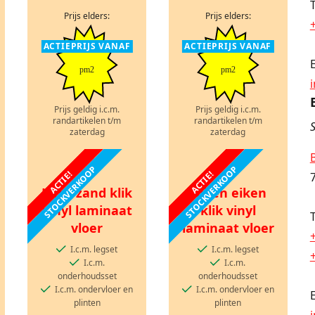
Prijs elders:
Prijs elders:
ACTIEPRIJS VANAF
ACTIEPRIJS VANAF
pm2
pm2
Prijs geldig i.c.m.
Prijs geldig i.c.m.
randartikelen t/m
randartikelen t/m
S
zaterdag
zaterdag
STOCKVERKOOP
STOCKVERKOOP
ACTIE!
ACTIE!
Licht zand klik
Ebben eiken
vinyl laminaat
klik vinyl
vloer
laminaat vloer
I.c.m. legset
I.c.m. legset
I.c.m.
I.c.m.
onderhoudsset
onderhoudsset
I.c.m. ondervloer en
I.c.m. ondervloer en
plinten
plinten