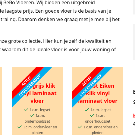
bij BeBo Vloeren. Wij bieden een uitgebreid
de laagste prijs. Een goede vloer is de basis van je
straling. Daarom denken we graag met je mee bij het
e grote collectie. Hier kun je zelf de kwaliteit en
k waarom dit de ideale vloer is voor jouw woning of
STOCKVERKOOP
STOCKVERKOOP
ACTIE!
ACTIE!
Lichtgrijs klik
Herfst Eiken
vinyl laminaat
klik vinyl
vloer
laminaat vloer
S
I.c.m. legset
I.c.m. legset
I.c.m.
I.c.m.
onderhoudsset
onderhoudsset
I.c.m. ondervloer en
I.c.m. ondervloer en
plinten
plinten