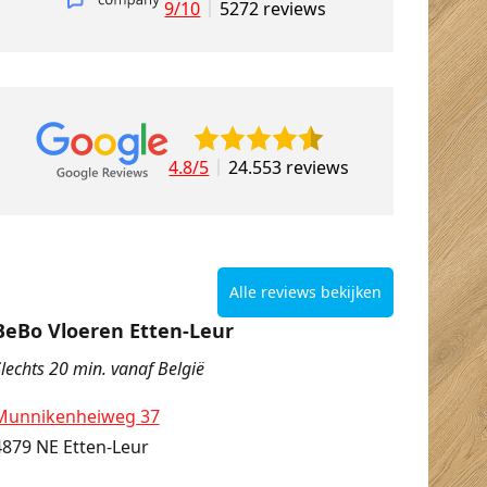
9/10
5272 reviews
4.8/5
24.553 reviews
Alle reviews bekijken
BeBo Vloeren Etten-Leur
lechts 20 min. vanaf België
Munnikenheiweg 37
4879 NE Etten-Leur