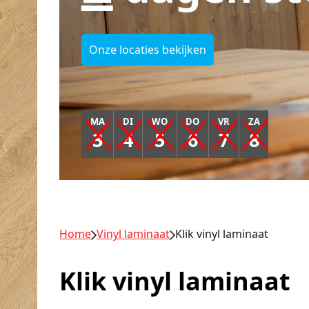
Onze locaties bekijken
MA
DI
WO
DO
VR
ZA
3
4
5
6
7
8
Home
Vinyl laminaat
Klik vinyl laminaat
Klik vinyl laminaat