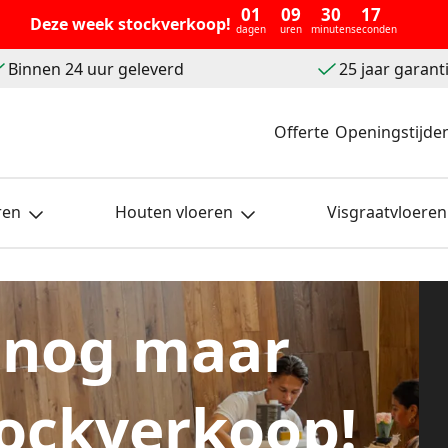
01
09
30
15
Deze week stockverkoop!
dagen
uren
minuten
seconden
Binnen 24 uur geleverd
25 jaar garant
Offerte
Openingstijde
ren
Houten vloeren
Visgraatvloeren
 nog maar
ockverkoop!