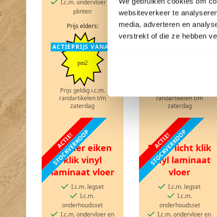
We gebruiken cookies om cont
I.c.m. ondervloer en
plinten
websiteverkeer te analyseren
media, adverteren en analys
Prijs elders:
Prijs elders:
verstrekt of die ze hebben v
ACTIEPRIJS VANAF
ACTIEPRIJS VANAF
pm2
pm2
Prijs geldig i.c.m.
Prijs geldig i.c.m.
randartikelen t/m
randartikelen t/m
zaterdag
zaterdag
STOCKVERKOOP
STOCKVERKOOP
ACTIE!
ACTIE!
Donker eiken
Beige licht klik
klik vinyl
vinyl laminaat
laminaat vloer
vloer
I.c.m. legset
I.c.m. legset
I.c.m.
I.c.m.
onderhoudsset
onderhoudsset
I.c.m. ondervloer en
I.c.m. ondervloer en