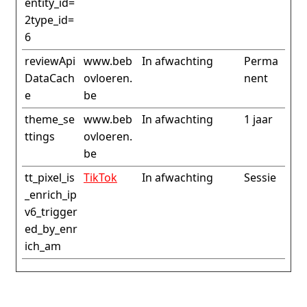
entity_id=
2type_id=
6
reviewApi
www.beb
In afwachting
Perma
DataCach
ovloeren.
nent
e
be
theme_se
www.beb
In afwachting
1 jaar
ttings
ovloeren.
be
tt_pixel_is
TikTok
In afwachting
Sessie
_enrich_ip
v6_trigger
ed_by_enr
ich_am