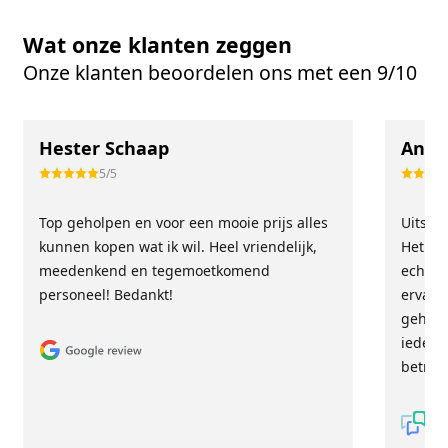
Wat onze klanten zeggen
Onze klanten beoordelen ons met een 9/10
Hester Schaap
Anne
5/5
Top geholpen en voor een mooie prijs alles
Uitste
kunnen kopen wat ik wil. Heel vriendelijk,
Het tea
meedenkend en tegemoetkomend
echt m
personeel! Bedankt!
ervari
geholp
iederee
betrou