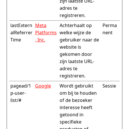
zijn laatste URL-
adres te
registreren.
lastExtern
Meta
Achterhaalt op
Perma
alReferrer
Platforms
welke wijze de
nent
Time
, Inc.
gebruiker naar de
website is
gekomen door
zijn laatste URL-
adres te
registreren.
pagead/1
Google
Wordt gebruikt
Sessie
p-user-
om bij te houden
list/#
of de bezoeker
interesse heeft
getoond in
specifieke