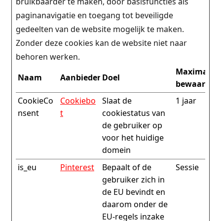
bruikbaarder te maken, door basisfuncties als
paginanavigatie en toegang tot beveiligde
gedeelten van de website mogelijk te maken.
Zonder deze cookies kan de website niet naar
behoren werken.
Maximale
Naam
Aanbieder
Doel
bewaarter
CookieCo
Cookiebo
Slaat de
1 jaar
nsent
t
cookiestatus van
de gebruiker op
voor het huidige
domein
is_eu
Pinterest
Bepaalt of de
Sessie
gebruiker zich in
de EU bevindt en
daarom onder de
EU-regels inzake