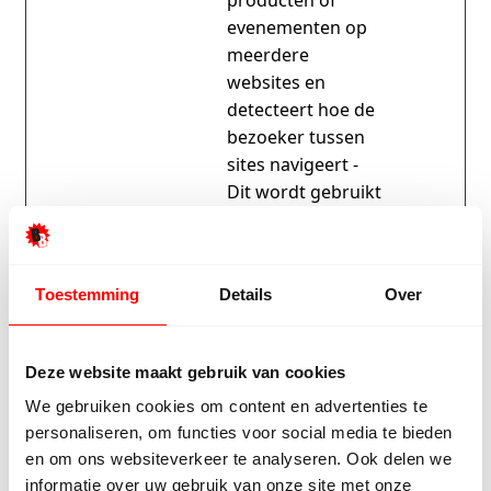
producten of
evenementen op
meerdere
websites en
detecteert hoe de
bezoeker tussen
sites navigeert -
Dit wordt gebruikt
voor het meten
van advertentie-
inspanningen en
Toestemming
Details
Over
vergemakkelijkt
de betaling van
verwijzingskosten
Deze website maakt gebruik van cookies
tussen websites.
We gebruiken cookies om content en advertenties te
sbjs_curre
www.beb
Verzamelt
Sessie
personaliseren, om functies voor social media te bieden
nt
ovloeren.
gegevens over
en om ons websiteverkeer te analyseren. Ook delen we
be
gedrag en
informatie over uw gebruik van onze site met onze