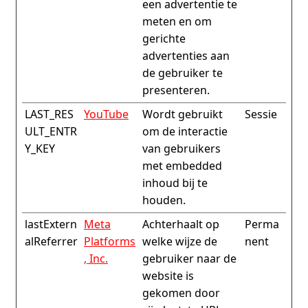
een advertentie te
meten en om
gerichte
advertenties aan
de gebruiker te
presenteren.
LAST_RES
YouTube
Wordt gebruikt
Sessie
ULT_ENTR
om de interactie
Y_KEY
van gebruikers
met embedded
inhoud bij te
houden.
lastExtern
Meta
Achterhaalt op
Perma
alReferrer
Platforms
welke wijze de
nent
, Inc.
gebruiker naar de
website is
gekomen door