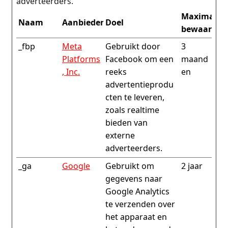
adverteerders.
Maximale
Naam
Aanbieder
Doel
bewaarter
_fbp
Meta
Gebruikt door
3
Platforms
Facebook om een
maand
, Inc.
reeks
en
advertentieprodu
cten te leveren,
zoals realtime
bieden van
externe
adverteerders.
_ga
Google
Gebruikt om
2 jaar
gegevens naar
Google Analytics
te verzenden over
het apparaat en