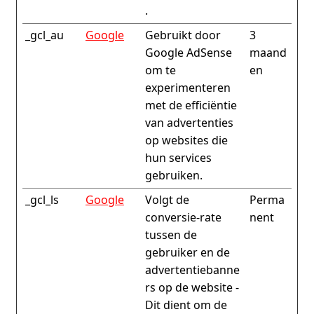
.
_gcl_au
Google
Gebruikt door
3
Google AdSense
maand
om te
en
experimenteren
met de efficiëntie
van advertenties
op websites die
hun services
gebruiken.
_gcl_ls
Google
Volgt de
Perma
conversie-rate
nent
tussen de
gebruiker en de
advertentiebanne
rs op de website -
Dit dient om de