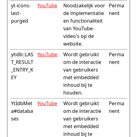
yt-icons-
YouTube
Noodzakelijk voor
Perma
last-
de implementatie
nent
purged
en functionaliteit
van YouTube-
video's op de
website.
ytidb::LAS
YouTube
Wordt gebruikt
Perma
T_RESULT
om de interactie
nent
_ENTRY_K
van gebruikers
EY
met embedded
inhoud bij te
houden.
YtIdbMet
YouTube
Wordt gebruikt
Perma
a#databa
om de interactie
nent
ses
van gebruikers
met embedded
inhoud bij te