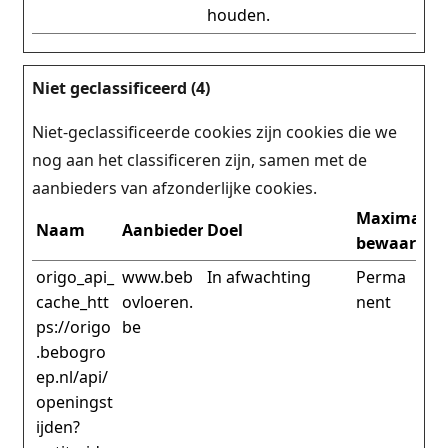
houden.
Niet geclassificeerd (4)
Niet-geclassificeerde cookies zijn cookies die we
nog aan het classificeren zijn, samen met de
aanbieders van afzonderlijke cookies.
Maximale
Naam
Aanbieder
Doel
bewaarter
origo_api_
www.beb
In afwachting
Perma
cache_htt
ovloeren.
nent
ps://origo
be
.bebogro
ep.nl/api/
openingst
ijden?