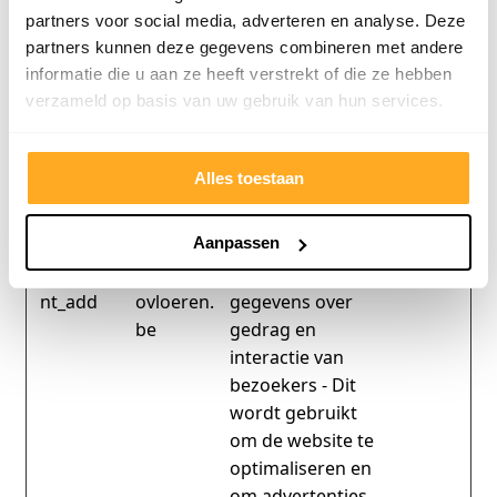
interactie van
partners voor social media, adverteren en analyse. Deze
bezoekers - Dit
partners kunnen deze gegevens combineren met andere
wordt gebruikt
informatie die u aan ze heeft verstrekt of die ze hebben
om de website te
verzameld op basis van uw gebruik van hun services.
optimaliseren en
om advertenties
op de website
Alles toestaan
relevanter te
maken.
Aanpassen
sbjs_curre
www.beb
Verzamelt
Sessie
nt_add
ovloeren.
gegevens over
be
gedrag en
interactie van
bezoekers - Dit
wordt gebruikt
om de website te
optimaliseren en
om advertenties