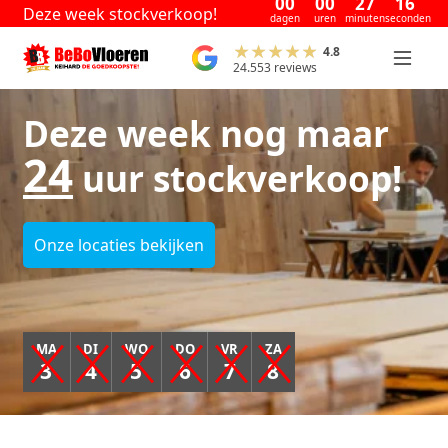
00
00
27
15
Deze week stockverkoop!
dagen
uren
minuten
seconden
4.8
24.553 reviews
Deze week nog maar
24
uur stockverkoop!
Onze locaties bekijken
MA
DI
WO
DO
VR
ZA
3
4
5
6
7
8