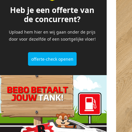
super geregeld dus
vriendelijke mensen
Heb je een offerte van
alle sterren dik
met professionele
de concurrent?
verdiend! Straks
uitleg.
genieten van
Upload hem hier en wij gaan onder de prijs
prachtige vloeren in
door voor dezelfde of een soortgelijke vloer!
ons huis!
offerte-check openen