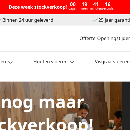
00
19
41
16
Deze week stockverkoop!
dagen
uren
minuten
seconden
Binnen 24 uur geleverd
25 jaar garant
Offerte
Openingstijde
ren
Houten vloeren
Visgraatvloeren
 nog maar
ckverkoop!