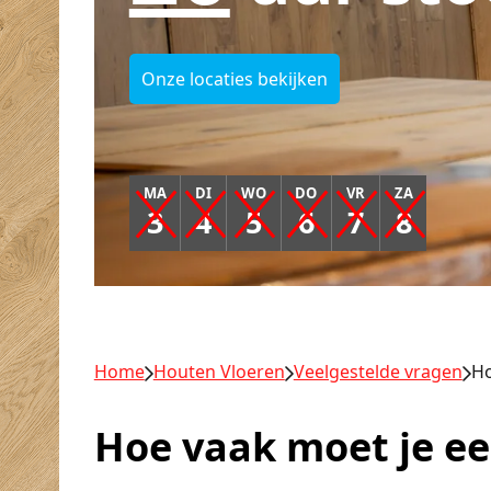
Onze locaties bekijken
MA
DI
WO
DO
VR
ZA
3
4
5
6
7
8
Home
Houten Vloeren
Veelgestelde vragen
Ho
Hoe vaak moet je ee