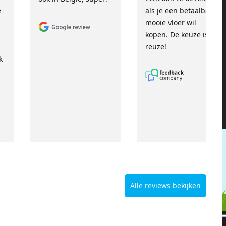
e
als je een betaalbare,
mooie vloer wil
kopen. De keuze is
reuze!
k
Alle reviews bekijken