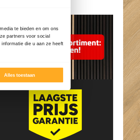
Openingstijden
 media te bieden en om ons
ze partners voor social
nformatie die u aan ze heeft
Ingeborg
Kurt Van den
Alles toestaan
Bouwmeester
Berghe
5/5
5/5
Fijne en snelle
Super goed
service. Ze denken
ontvangen met een
goed mee en je krijgt
hapje en een drankje
ruimte keuze te
erbij. Top prijzen en
drinken en te eten
super service,
erg verassend en
uitermate