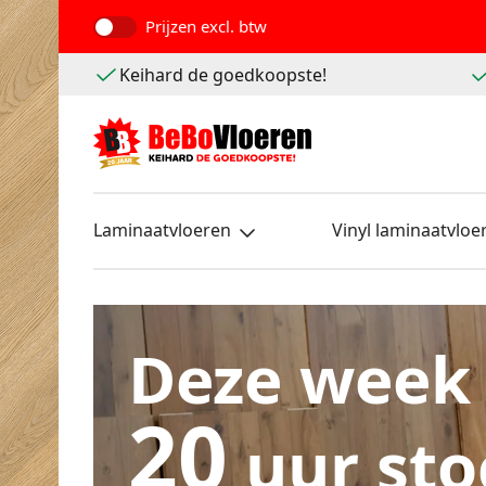
Prijzen
excl. btw
Keihard de goedkoopste!
Laminaatvloeren
Vinyl laminaatvloe
Deze week
20
uur sto