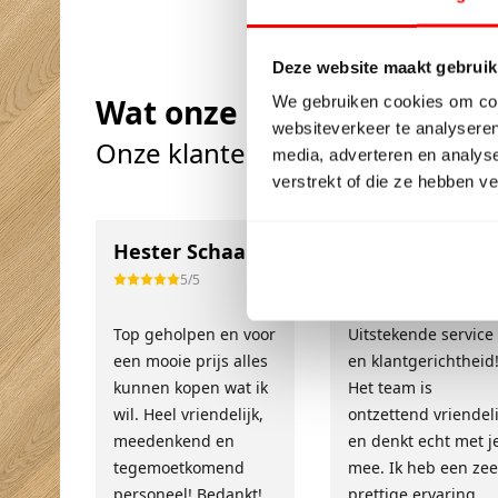
Deze website maakt gebruik
Wat onze klanten zeggen
We gebruiken cookies om cont
websiteverkeer te analyseren
Onze klanten beoordelen ons m
media, adverteren en analys
verstrekt of die ze hebben v
Hester Schaap
Anne Bos
5/5
10/10
Top geholpen en voor
Uitstekende service
een mooie prijs alles
en klantgerichtheid
kunnen kopen wat ik
Het team is
wil. Heel vriendelijk,
ontzettend vriendeli
meedenkend en
en denkt echt met j
tegemoetkomend
mee. Ik heb een zee
personeel! Bedankt!
prettige ervaring