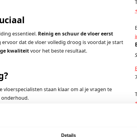
uciaal
iding essentieel.
Reinig en schuur de vloer eerst
ervoor dat de vloer volledig droog is voordat je start
ge kwaliteit
voor het beste resultaat.
S
g?
ze vloerspecialisten staan klaar om al je vragen te
e onderhoud.
 je de levensduur en blijft hij er jarenlang prachtig
eer informatie over onze houten vloeren of het juiste
Details