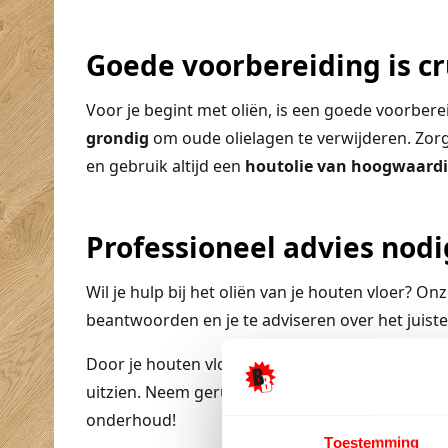
Goede voorbereiding is cr
Voor je begint met oliën, is een goede voorbere
grondig
om oude olielagen te verwijderen. Zorg 
en gebruik altijd een
houtolie van hoogwaardi
Professioneel advies nodi
Wil je hulp bij het oliën van je houten vloer? On
beantwoorden en je te adviseren over het juist
Door je houten vloer regelmatig te oliën, verleng
uitzien. Neem gerust contact met ons op voor m
onderhoud!
Toestemming