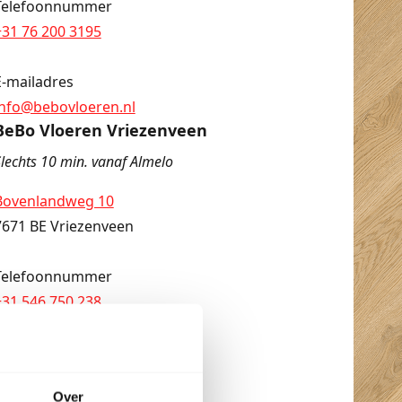
Telefoonnummer
+31 76 200 3195
E-mailadres
info@bebovloeren.nl
BeBo Vloeren Vriezenveen
lechts 10 min. vanaf Almelo
Bovenlandweg 10
7671 BE Vriezenveen
Telefoonnummer
+31 546 750 238
+31 20 820 8730
E-mailadres
Over
info@bebovloeren.nl