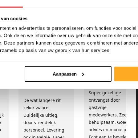
 van cookies
ent en advertenties te personaliseren, om functies voor social
. Ook delen we informatie over uw gebruik van onze site met on
et een 9/10
e. Deze partners kunnen deze gegevens combineren met andere i
erzameld op basis van uw gebruik van hun services.
Sandra Van
Fam. Cense
Aanpassen
Herreweghe
10/10
5/5
Super gezellige
!
ontvangst door
De wat langere rit
gastvrije
zeker waard.
jk
medewerkers. Zeer
Duidelijke uitleg,
e
behulpzaam. Goed
door vriendelijk
r
advies en mooie prijs.
personeel. Levering
Echt aan te bevelen
ook in België, super!