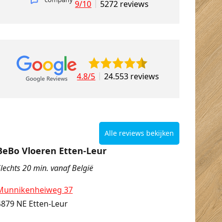
9/10
5272 reviews
4.8/5
24.553 reviews
Alle reviews bekijken
BeBo Vloeren Etten-Leur
lechts 20 min. vanaf België
Munnikenheiweg 37
4879 NE Etten-Leur