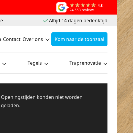
4.8
24.553 reviews
ie
Altijd 14 dagen bedenktijd
n
Contact
Over ons
Kom naar de toonzaal
Tegels
Traprenovatie
Openingstijden konden niet worden
geladen.