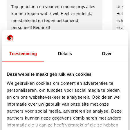
Top geholpen en voor een mooie prijs alles
Uitste
kunnen kopen wat ik wil. Heel vriendelijk,
Het tea
meedenkend en tegemoetkomend
echt m
personeel! Bedankt!
ervari
geholp
iederee
betrou
Toestemming
Details
Over
Deze website maakt gebruik van cookies
We gebruiken cookies om content en advertenties te
personaliseren, om functies voor social media te bieden
en om ons websiteverkeer te analyseren. Ook delen we
informatie over uw gebruik van onze site met onze
partners voor social media, adverteren en analyse. Deze
9/10
5272 reviews
partners kunnen deze gegevens combineren met andere
informatie die u aan ze heeft verstrekt of die ze hebben