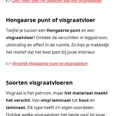
👉
Lees meer over het plaatsen van een visgraatvloer
Hongaarse punt of visgraatvloer
Twijfel je tussen een
Hongaarse punt
en een
visgraatvloer
? Ontdek de verschillen in legpatroon,
uitstraling en effect in de ruimte. Zo kies je makkelijk
het motief dat het best past bij jouw interieur.
👉
Vergelijk Hongaarse punt en visgraatvloer
Soorten visgraatvloeren
Visgraat is het patroon, maar
het materiaal maakt
het verschil
. Van
vinyl laminaat
tot
hout
en
laminaat.
Elk type heeft z’n eigen voordelen.
Ontdek welke visgraatvloer het beste past bij jouw