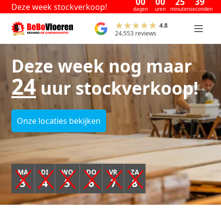
00
00
25
39
Deze week stockverkoop!
dagen
uren
minuten
seconden
4.8
24.553 reviews
Deze week nog maar
24
uur stockverkoop!
Onze locaties bekijken
MA
DI
WO
DO
VR
ZA
3
4
5
6
7
8