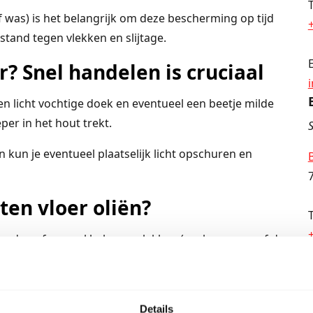
of was) is het belangrijk om deze bescherming op tijd
estand tegen vlekken en slijtage.
r? Snel handelen is cruciaal
 licht vochtige doek en eventueel een beetje milde
per in het hout trekt.
S
 kun je eventueel plaatselijk licht opschuren en
en vloer oliën?
houden of op veel belopen plekken (zoals gangen of de
uw te oliën. Bij normaal gebruik volstaat het meestal
 we je graag met de juiste onderhoudsproducten en
Details