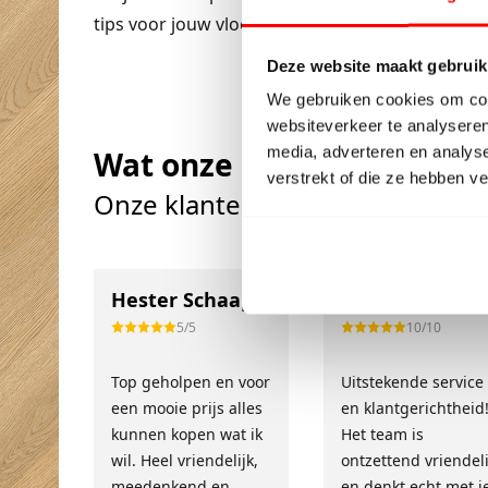
tips voor jouw vloer.
Deze website maakt gebruik
We gebruiken cookies om cont
websiteverkeer te analyseren
media, adverteren en analys
Wat onze klanten zeggen
verstrekt of die ze hebben v
Onze klanten beoordelen ons m
Hester Schaap
Anne Bos
5/5
10/10
Top geholpen en voor
Uitstekende service
een mooie prijs alles
en klantgerichtheid
kunnen kopen wat ik
Het team is
wil. Heel vriendelijk,
ontzettend vriendeli
meedenkend en
en denkt echt met j