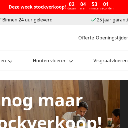
02
04
53
00
Deze week stockverkoop!
dagen
uren
minuten
seconden
Binnen 24 uur geleverd
25 jaar garant
Offerte
Openingstijde
ren
Houten vloeren
Visgraatvloeren
 nog maar
ockverkoop!