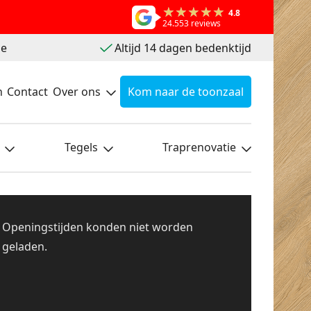
4.8
24.553 reviews
ie
Altijd 14 dagen bedenktijd
n
Contact
Over ons
Kom naar de toonzaal
Tegels
Traprenovatie
Openingstijden konden niet worden
geladen.