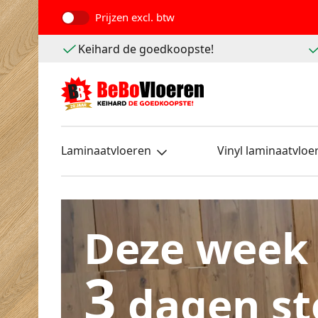
Prijzen
excl. btw
Keihard de goedkoopste!
Laminaatvloeren
Vinyl laminaatvloe
Deze week
3
dagen st