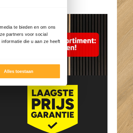
Openingstijden
 media te bieden en om ons
ze partners voor social
nformatie die u aan ze heeft
Alles toestaan
Ingeborg
Kurt Van den
Bouwmeester
Berghe
5/5
5/5
Fijne en snelle
Super goed
service. Ze denken
ontvangen met een
goed mee en je krijgt
hapje en een drankje
ruimte keuze te
erbij. Top prijzen en