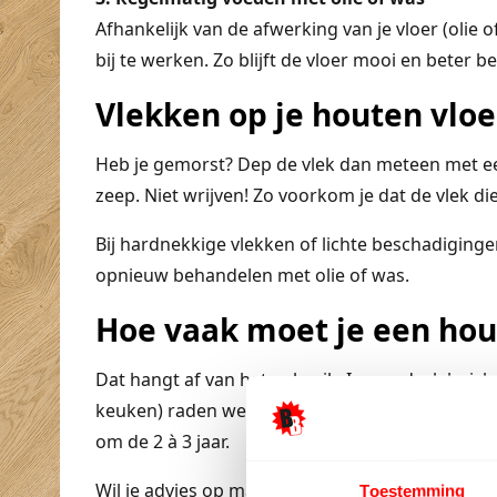
Afhankelijk van de afwerking van je vloer (olie 
bij te werken. Zo blijft de vloer mooi en beter b
Vlekken op je houten vloe
Heb je gemorst? Dep de vlek dan meteen met een
zeep. Niet wrijven! Zo voorkom je dat de vlek die
Bij hardnekkige vlekken of lichte beschadigingen
opnieuw behandelen met olie of was.
Hoe vaak moet je een hout
Dat hangt af van het gebruik. In een druk huis
keuken) raden we aan om je vloer jaarlijks opnie
om de 2 à 3 jaar.
Wil je advies op maat? In onze toonzaal helpen
Toestemming