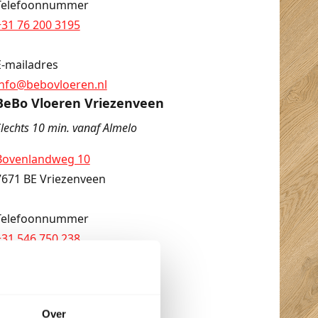
Telefoonnummer
+31 76 200 3195
E-mailadres
info@bebovloeren.nl
BeBo Vloeren Vriezenveen
lechts 10 min. vanaf Almelo
Bovenlandweg 10
7671 BE Vriezenveen
Telefoonnummer
+31 546 750 238
+31 20 820 8730
E-mailadres
Over
info@bebovloeren.nl