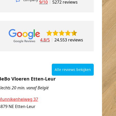
9/10
5272 reviews
4.8/5
24.553 reviews
Alle reviews bekijken
BeBo Vloeren Etten-Leur
lechts 20 min. vanaf België
Munnikenheiweg 37
4879 NE Etten-Leur