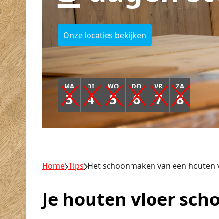
Onze locaties bekijken
MA
DI
WO
DO
VR
ZA
3
4
5
6
7
8
Home
Tips
Het schoonmaken van een houten 
Je houten vloer sc