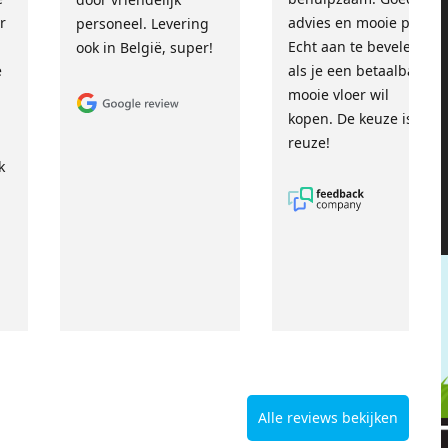
r
advies en mooie prijs.
personeel. Levering
Echt aan te bevelen
ook in België, super!
e
als je een betaalbare,
mooie vloer wil
kopen. De keuze is
reuze!
k
Alle reviews bekijken