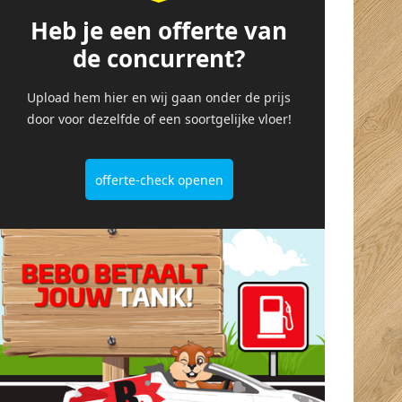
drinken en te eten
super service,
Heb je een offerte van
erg verassend en
uitermate
de concurrent?
super geregeld dus
vriendelijke mensen
alle sterren dik
met professionele
Upload hem hier en wij gaan onder de prijs
verdiend! Straks
uitleg.
door voor dezelfde of een soortgelijke vloer!
genieten van
prachtige vloeren in
ons huis!
offerte-check openen