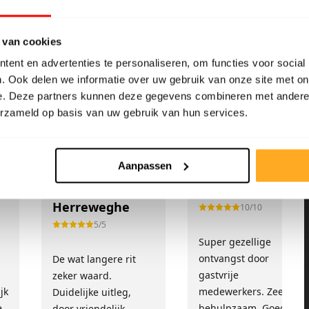
 van cookies
ent en advertenties te personaliseren, om functies voor social
. Ook delen we informatie over uw gebruik van onze site met on
e. Deze partners kunnen deze gegevens combineren met andere i
erzameld op basis van uw gebruik van hun services.
et een 9/10
Aanpassen
Sandra Van
Fam. Cense
Herreweghe
10/10
5/5
Super gezellige
!
ontvangst door
De wat langere rit
gastvrije
zeker waard.
jk
medewerkers. Zeer
Duidelijke uitleg,
e
behulpzaam. Goed
door vriendelijk