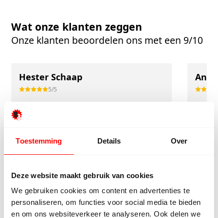
Wat onze klanten zeggen
Onze klanten beoordelen ons met een 9/10
Hester Schaap
Anne
5/5
Top geholpen en voor een mooie prijs alles
Uitste
kunnen kopen wat ik wil. Heel vriendelijk,
Het tea
meedenkend en tegemoetkomend
echt m
Toestemming
Details
Over
personeel! Bedankt!
ervari
geholp
iederee
Deze website maakt gebruik van cookies
betrou
We gebruiken cookies om content en advertenties te
personaliseren, om functies voor social media te bieden
en om ons websiteverkeer te analyseren. Ook delen we