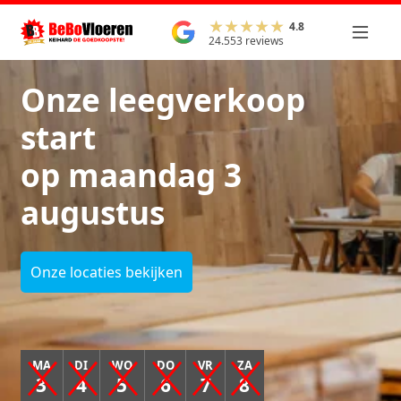
4.8
24.553 reviews
Onze leegverkoop
start
op maandag 3
augustus
Onze locaties bekijken
MA
DI
WO
DO
VR
ZA
3
4
5
6
7
8