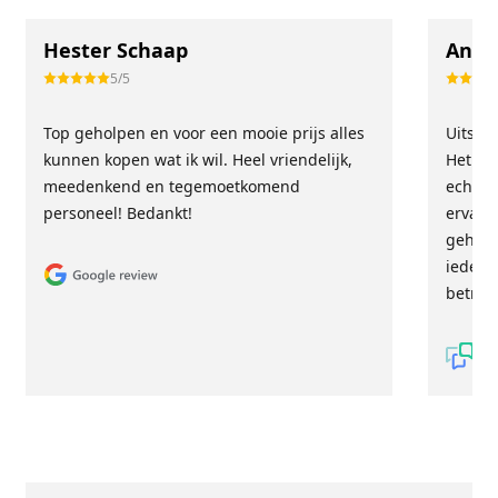
Hester Schaap
Anne
5/5
Top geholpen en voor een mooie prijs alles
Uitste
kunnen kopen wat ik wil. Heel vriendelijk,
Het tea
meedenkend en tegemoetkomend
echt m
personeel! Bedankt!
ervari
geholp
iederee
betrou