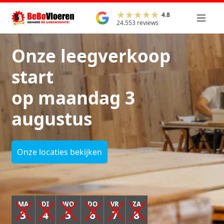
4.8
24.553 reviews
Onze leegverkoop
start
op maandag 3
augustus
Onze locaties bekijken
MA
DI
WO
DO
VR
ZA
3
4
5
6
7
8