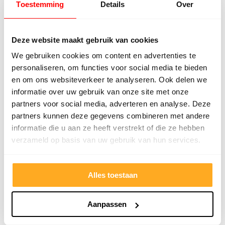
oneffenheden.
Toestemming
Details
Over
Tijdrovend, zeker bij grotere ruimtes.
Deze website maakt gebruik van cookies
Laten egaliseren
We gebruiken cookies om content en advertenties te
personaliseren, om functies voor social media te bieden
Voordelen:
en om ons websiteverkeer te analyseren. Ook delen we
Professioneel resultaat, gegarandeerd
informatie over uw gebruik van onze site met onze
partners voor social media, adverteren en analyse. Deze
vlak.
partners kunnen deze gegevens combineren met andere
Bespaart tijd en moeite.
informatie die u aan ze heeft verstrekt of die ze hebben
Geschikt voor complexe situaties, zoals
verzameld op basis van uw gebruik van hun services.
vloerverwarming of grote ruimtes.
Nadelen:
Alles toestaan
Hogere kosten.
Aanpassen
Conclusie: