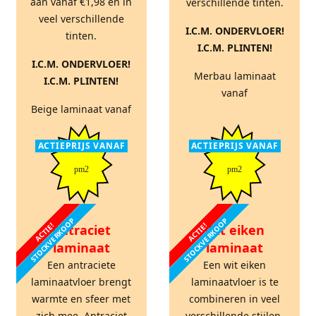
aan vanaf €1,98 en in
verschillende tinten.
veel verschillende
I.C.M. ONDERVLOER!
tinten.
I.C.M. PLINTEN!
I.C.M. ONDERVLOER!
Merbau laminaat
I.C.M. PLINTEN!
vanaf
Beige laminaat vanaf
ACTIEPRIJS VANAF
ACTIEPRIJS VANAF
pm2
pm2
STOCKVERKOOP
STOCKVERKOOP
ACTIE!
ACTIE!
Antraciet
Wit eiken
laminaat
laminaat
Een antraciete
Een wit eiken
laminaatvloer brengt
laminaatvloer is te
warmte en sfeer met
combineren in veel
zich mee. Antraciet
verschillende stijlen.