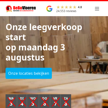
4.8
24.553 reviews
Onze leegverkoop
start
op maandag 3
augustus
Onze locaties bekijken
MA
DI
WO
DO
VR
ZA
3
4
5
6
7
8