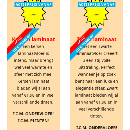
ACTIEPRIJS VANAF
ACTIEPRIJS VANAF
pm2
pm2
STOCKVERKOOP
STOCKVERKOOP
ACTIE!
ACTIE!
Kersen laminaat
Zwart laminaat
Een kersen
Met een zwarte
laminaatvloer is
laminaatvloer creëert
intens, maar brengt
u een stijlvolle
wel veel warmte en
uitstraling. Perfect
sfeer met zich mee.
wanneer je op zoek
Kersen laminaat
bent naar een luxe en
bieden wij al aan
elegantie sfeer. Zwart
vanaf €1,98 en in veel
laminaat bieden wij al
verschillende tinten.
aan vanaf €1,98 en in
veel verschillende
I.C.M. ONDERVLOER!
tinten.
I.C.M. PLINTEN!
I.C.M. ONDERVLOER!