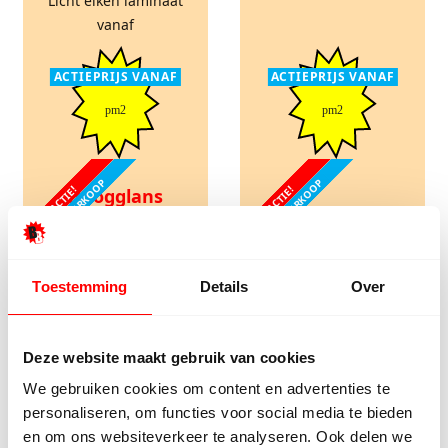
Licht eiken laminaat
vanaf
ACTIEPRIJS VANAF
ACTIEPRIJS VANAF
pm2
pm2
STOCKVERKOOP
STOCKVERKOOP
ACTIE!
ACTIE!
Hoogglans
laminaat
Hoogglans
marmer wit
Een hoogglans
laminaat
laminaatvloer is
Toestemming
Details
Over
opvallend en geeft
Wilt u sfeer creëren
een unieke uitstraling
kies dan voor de wit
aan een ruimte.
hoogglans laminaat
Deze website maakt gebruik van cookies
Hoogglans laminaat
dit laminaat geeft een
bieden wij al aan
We gebruiken cookies om content en advertenties te
klassieke look.
vanaf €8,98 en in veel
personaliseren, om functies voor social media te bieden
Hoogglans wit
verschillende tinten.
en om ons websiteverkeer te analyseren. Ook delen we
laminaat bieden wij al