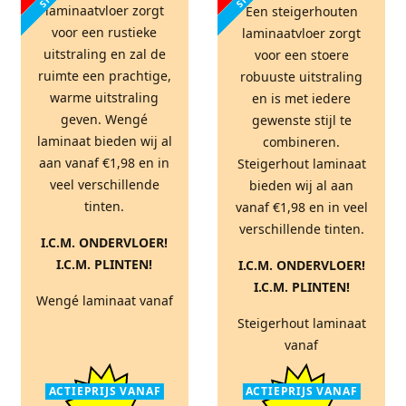
laminaatvloer zorgt
Een steigerhouten
voor een rustieke
laminaatvloer zorgt
uitstraling en zal de
voor een stoere
ruimte een prachtige,
robuuste uitstraling
warme uitstraling
en is met iedere
geven. Wengé
gewenste stijl te
laminaat bieden wij al
combineren.
aan vanaf €1,98 en in
Steigerhout laminaat
veel verschillende
bieden wij al aan
tinten.
vanaf €1,98 en in veel
verschillende tinten.
I.C.M. ONDERVLOER!
I.C.M. PLINTEN!
I.C.M. ONDERVLOER!
I.C.M. PLINTEN!
Wengé laminaat vanaf
Steigerhout laminaat
vanaf
ACTIEPRIJS VANAF
ACTIEPRIJS VANAF