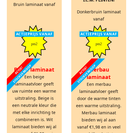
Bruin laminaat vanaf
Donkerbruin laminaat
vanaf
ACTIEPRIJS VANAF
ACTIEPRIJS VANAF
pm2
pm2
STOCKVERKOOP
STOCKVERKOOP
ACTIE!
ACTIE!
Beige laminaat
Merbau
laminaat
Een beige
laminaatvloer geeft
Een merbau
uw ruimte een warme
laminaatvloer geeft
uitstraling. Beige is
door de warme tinten
een neutrale kleur die
een warme uitstraling.
met elke inrichting te
Merbau laminaat
combineren is. Wit
bieden wij al aan
laminaat bieden wij al
vanaf €1,98 en in veel