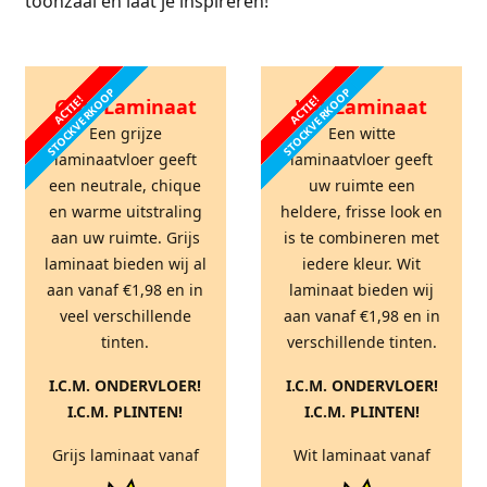
toonzaal en laat je inspireren!
STOCKVERKOOP
STOCKVERKOOP
ACTIE!
ACTIE!
Grijs Laminaat
Wit Laminaat
Een grijze
Een witte
laminaatvloer geeft
laminaatvloer geeft
een neutrale, chique
uw ruimte een
en warme uitstraling
heldere, frisse look en
aan uw ruimte. Grijs
is te combineren met
laminaat bieden wij al
iedere kleur. Wit
aan vanaf €1,98 en in
laminaat bieden wij
veel verschillende
aan vanaf €1,98 en in
tinten.
verschillende tinten.
I.C.M. ONDERVLOER!
I.C.M. ONDERVLOER!
I.C.M. PLINTEN!
I.C.M. PLINTEN!
Grijs laminaat vanaf
Wit laminaat vanaf