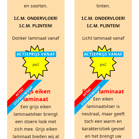
en soorten.
tinten.
I.C.M. ONDERVLOER!
I.C.M. ONDERVLOER!
I.C.M. PLINTEN!
I.C.M. PLINTEN!
Donker laminaat vanaf
Licht laminaat vanaf
ACTIEPRIJS VANAF
ACTIEPRIJS VANAF
pm2
pm2
STOCKVERKOOP
STOCKVERKOOP
ACTIE!
ACTIE!
Grijs eiken
Eiken laminaat
laminaat
Een eiken
laminaatvloer is
Een grijs eiken
neutraal, maar geeft
laminaatvloer brengt
toch een warm en
een stoere look met
karakteristiek gevoel
zich mee. Grijs eiken
en het brengt uw
laminaat bieden wij al