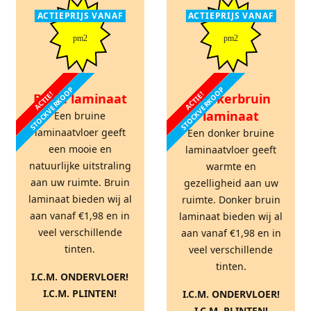
ACTIEPRIJS VANAF
ACTIEPRIJS VANAF
pm2
pm2
STOCKVERKOOP
STOCKVERKOOP
ACTIE!
ACTIE!
Bruin laminaat
Donkerbruin
laminaat
Een bruine
laminaatvloer geeft
Een donker bruine
een mooie en
laminaatvloer geeft
natuurlijke uitstraling
warmte en
aan uw ruimte. Bruin
gezelligheid aan uw
laminaat bieden wij al
ruimte. Donker bruin
aan vanaf €1,98 en in
laminaat bieden wij al
veel verschillende
aan vanaf €1,98 en in
tinten.
veel verschillende
tinten.
I.C.M. ONDERVLOER!
I.C.M. PLINTEN!
I.C.M. ONDERVLOER!
I.C.M. PLINTEN!