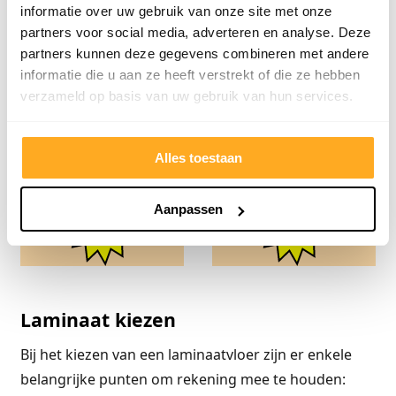
informatie over uw gebruik van onze site met onze
aan vanaf €8,98 en in
I.C.M. ONDERVLOER!
partners voor social media, adverteren en analyse. Deze
veel tinten.
I.C.M. PLINTEN!
partners kunnen deze gegevens combineren met andere
I.C.M. ONDERVLOER!
informatie die u aan ze heeft verstrekt of die ze hebben
Hoogglans laminaat
I.C.M. PLINTEN!
verzameld op basis van uw gebruik van hun services.
vanaf
Hoogglans marmer
wit laminaat vanaf
Alles toestaan
ACTIEPRIJS VANAF
ACTIEPRIJS VANAF
Aanpassen
pm2
pm2
Laminaat kiezen
Bij het kiezen van een laminaatvloer zijn er enkele
belangrijke punten om rekening mee te houden: