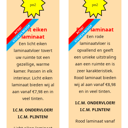
pm2
pm2
STOCKVERKOOP
STOCKVERKOOP
ACTIE!
ACTIE!
Licht eiken
Rood laminaat
laminaat
Een rode
laminaatvloer is
Een licht eiken
opvallend en geeft
laminaatvloer tovert
een unieke uitstraling
uw ruimte tot een
aan een ruimte en is
gezellige, warme
zeer karakteristiek.
kamer. Passen in elk
Rood laminaat bieden
interieur. Licht eiken
wij al aan vanaf €8,98
laminaat bieden wij al
en in veel tinten.
aan vanaf €7,98 en in
veel tinten.
I.C.M. ONDERVLOER!
I.C.M. PLINTEN!
I.C.M. ONDERVLOER!
I.C.M. PLINTEN!
Rood laminaat vanaf