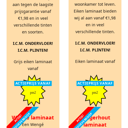
woonkamer tot leven.
aan tegen de laagste
Eiken laminaat bieden
prijsgarantie vanaf
wij al aan vanaf €1,98
€1,98 en in veel
en in veel
verschillende tinten
verschillende tinten.
en soorten.
I.C.M. ONDERVLOER!
I.C.M. ONDERVLOER!
I.C.M. PLINTEN!
I.C.M. PLINTEN!
Eiken laminaat vanaf
Grijs eiken laminaat
vanaf
ACTIEPRIJS VANAF
ACTIEPRIJS VANAF
pm2
pm2
STOCKVERKOOP
STOCKVERKOOP
ACTIE!
ACTIE!
Wengé laminaat
Steigerhout
laminaat
Een Wengé