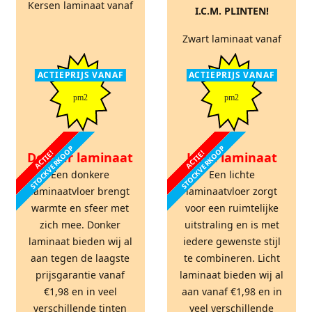
Kersen laminaat vanaf
I.C.M. PLINTEN!
Zwart laminaat vanaf
ACTIEPRIJS VANAF
ACTIEPRIJS VANAF
pm2
pm2
STOCKVERKOOP
STOCKVERKOOP
ACTIE!
ACTIE!
Donker laminaat
Licht laminaat
Een donkere
Een lichte
laminaatvloer brengt
laminaatvloer zorgt
warmte en sfeer met
voor een ruimtelijke
zich mee. Donker
uitstraling en is met
laminaat bieden wij al
iedere gewenste stijl
aan tegen de laagste
te combineren. Licht
prijsgarantie vanaf
laminaat bieden wij al
€1,98 en in veel
aan vanaf €1,98 en in
verschillende tinten
veel verschillende