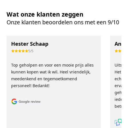
Wat onze klanten zeggen
Onze klanten beoordelen ons met een 9/10
Hester Schaap
Anne
5/5
Top geholpen en voor een mooie prijs alles
Uitste
kunnen kopen wat ik wil. Heel vriendelijk,
Het tea
meedenkend en tegemoetkomend
echt m
personeel! Bedankt!
ervari
geholp
iederee
betrou