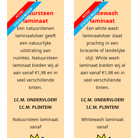
STOCKVERKOOP
STOCKVERKOOP
ACTIE!
ACTIE!
Natuursteen
Whitewash
laminaat
laminaat
Een natuurstenen
Een white wash
laminaatvloer geeft
laminaatvloer staat
een natuurlijke
prachtig in een
uitstraling aan
brocante of landelijke
ruimtes. Natuursteen
stijl. White wash
laminaat bieden wij al
laminaat bieden wij al
aan vanaf €1,98 en in
aan vanaf €1,98 en in
veel verschillende
veel verschillende
tinten.
tinten.
I.C.M. ONDERVLOER!
I.C.M. ONDERVLOER!
I.C.M. PLINTEN!
I.C.M. PLINTEN!
Natuursteen laminaat
Whitewash laminaat
vanaf
vanaf