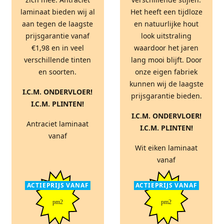
laminaat bieden wij al
Het heeft een tijdloze
aan tegen de laagste
en natuurlijke hout
prijsgarantie vanaf
look uitstraling
€1,98 en in veel
waardoor het jaren
verschillende tinten
lang mooi blijft. Door
en soorten.
onze eigen fabriek
kunnen wij de laagste
I.C.M. ONDERVLOER!
prijsgarantie bieden.
I.C.M. PLINTEN!
I.C.M. ONDERVLOER!
Antraciet laminaat
I.C.M. PLINTEN!
vanaf
Wit eiken laminaat
vanaf
ACTIEPRIJS VANAF
ACTIEPRIJS VANAF
pm2
pm2