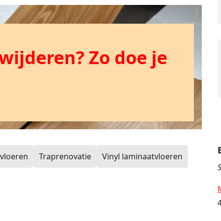
wijderen? Zo doe je
vloeren
Traprenovatie
Vinyl laminaatvloeren
S