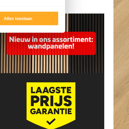
verdiend! Straks
uitleg.
Openingstijden
genieten van
prachtige vloeren in
Alles toestaan
ons huis!