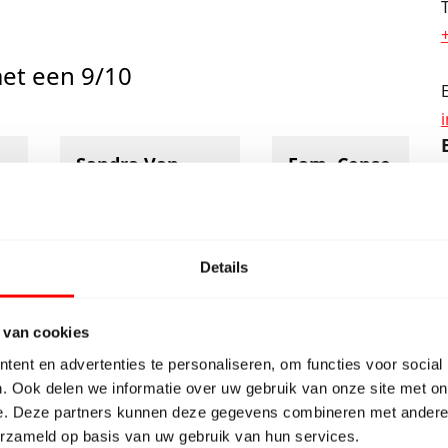
et een 9/10
Sandra Van
Fam. Cense
S
Herreweghe
10/10
5/5
Super gezellige
!
ontvangst door
De wat langere rit
Details
gastvrije
zeker waard.
jk
medewerkers. Zeer
Duidelijke uitleg,
 van cookies
e
behulpzaam. Goed
door vriendelijk
r
advies en mooie prijs.
personeel. Levering
ent en advertenties te personaliseren, om functies voor social
Echt aan te bevelen
ook in België, super!
. Ook delen we informatie over uw gebruik van onze site met on
e
als je een betaalbare,
e. Deze partners kunnen deze gegevens combineren met andere i
mooie vloer wil
erzameld op basis van uw gebruik van hun services.