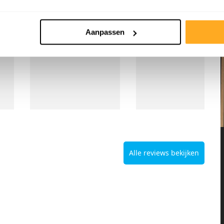
kopen. De keuze is
reuze!
k
Aanpassen
Alle reviews bekijken