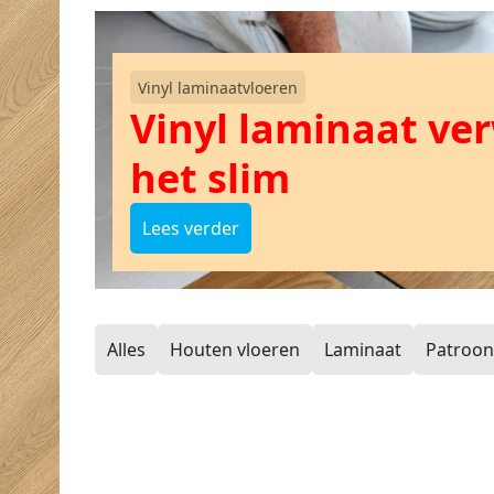
Vinyl laminaatvloeren
Vinyl laminaat ver
het slim
Lees verder
Alles
Houten vloeren
Laminaat
Patroon