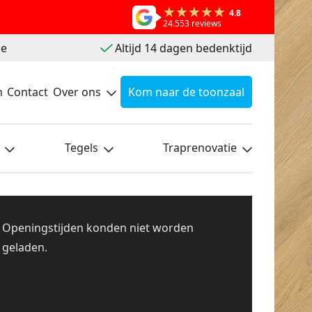
4.8
24.553 reviews
ie
Altijd 14 dagen bedenktijd
n
Contact
Over ons
Kom naar de toonzaal
Tegels
Traprenovatie
Openingstijden konden niet worden
geladen.