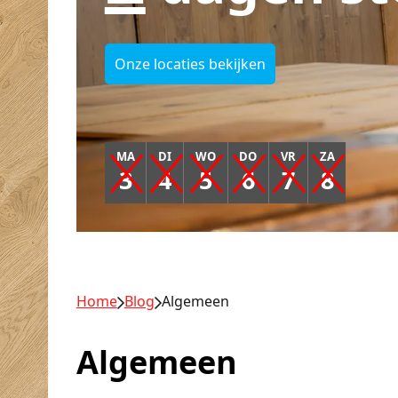
Onze locaties bekijken
MA
DI
WO
DO
VR
ZA
3
4
5
6
7
8
Home
Blog
Algemeen
Algemeen