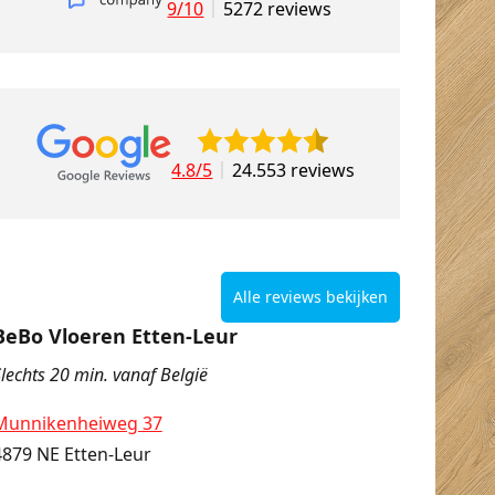
9/10
5272 reviews
4.8/5
24.553 reviews
Alle reviews bekijken
BeBo Vloeren Etten-Leur
lechts 20 min. vanaf België
Munnikenheiweg 37
4879 NE Etten-Leur