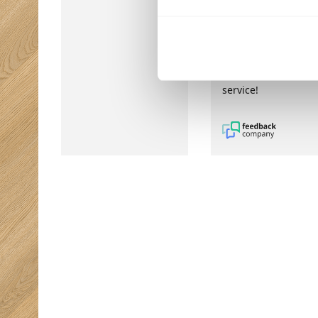
Absoluut een
aanrader voor
iedereen die op zoe
is naar persoonlijke
en betrouwbare
service!