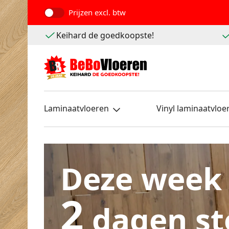
Prijzen
excl. btw
Keihard de goedkoopste!
Laminaatvloeren
Vinyl laminaatvloe
Deze week
2
dagen st