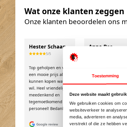
Wat onze klanten zeggen
Onze klanten beoordelen ons m
Hester Schaap
Anne Bos
5/5
10/10
Top geholpen en voor
Uitstekende service
een mooie prijs alles
en klantgerichtheid
Toestemming
kunnen kopen wat ik
Het team is
wil. Heel vriendelijk,
ontzettend vriendeli
Deze website maakt gebruik
meedenkend en
en denkt echt met j
tegemoetkomend
mee. Ik heb een zee
We gebruiken cookies om cont
personeel! Bedankt!
prettige ervaring
websiteverkeer te analyseren
gehad en voelde m
media, adverteren en analys
goed geholpen.
verstrekt of die ze hebben v