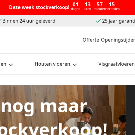
01
13
57
13
Deze week stockverkoop!
dagen
uren
minuten
seconden
Binnen 24 uur geleverd
25 jaar garant
Offerte
Openingstijde
ren
Houten vloeren
Visgraatvloeren
 nog maar
ockverkoop!