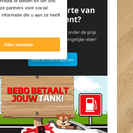
 media te bieden en om ons
Heb je een offerte van
ze partners voor social
nformatie die u aan ze heeft
de concurrent?
Upload hem hier en wij gaan onder de prijs
door voor dezelfde of een soortgelijke vloer!
Alles toestaan
offerte-check openen