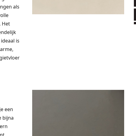
ingen als
volle
. Het
ndelijk
ideaal is
warme,
gietvloer
je een
e bijna
dern
mt