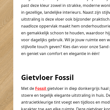
past deze kleur zowel in strakke, moderne won
in gezellige, landelijke interieurs. Naast zijn stijl
uitstraling is deze vloer ook bijzonder praktisch
naadloze oppervlak maakt hem onderhoudsvrie
en gemakkelijk schoon te houden, waardoor hij 
voor dagelijks gebruik. Wil je jouw ruimte een 
stijlvolle touch geven? Kies dan voor onze Sand 
en geniet van comfort en elegantie in één!
Gietvloer Fossil
Met de
Fossil
gietvloer in diep donkergrijs haal 
stoere en tegelijk elegante uitstraling in huis. D
antracietkleurige tint voegt een tijdloos en mo
karakter toe aan elke ruimte. Deze gietvloer ko