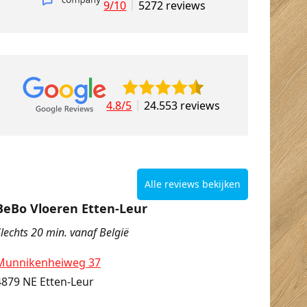
9/10
5272 reviews
4.8/5
24.553 reviews
Alle reviews bekijken
BeBo Vloeren Etten-Leur
lechts 20 min. vanaf België
Munnikenheiweg 37
4879 NE Etten-Leur