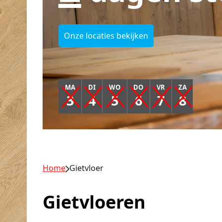
Onze locaties bekijken
MA
DI
WO
DO
VR
ZA
3
4
5
6
7
8
Home
Gietvloer
Gietvloeren