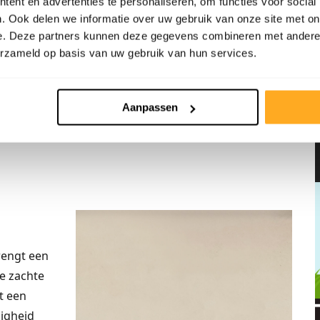
ent en advertenties te personaliseren, om functies voor social
tijds
. Ook delen we informatie over uw gebruik van onze site met on
r uit,
e. Deze partners kunnen deze gegevens combineren met andere i
 is. Het
erzameld op basis van uw gebruik van hun services.
ken en
f gebruik.
Aanpassen
jdse
 en geniet
rengt een
De zachte
rt een
digheid