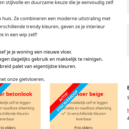
n stijlvolle en duurzame keuze die je eenvoudig zelf
in huis. Ze combineren een moderne uitstraling met
rschillende trendy kleuren, geven ze je interieur
e in een wip zelf!
f je je woning een nieuwe vloer.
gen dagelijks gebruik en makkelijk te reinigen.
breid palet van eigentijdse kleuren.
met onze gietvloeren.
OP
STOCKVERKOOP
er betonlook
Gietvloer beige
ACTIE!
S
lijk zelf te leggen
Gemakkelijk zelf te leggen
en naadloze afwerking
Strakke en naadloze afwerking
schillende kleuren
In verschillende kleuren
leverbaar
leverbaar
rijs elders:
Prijs elders: