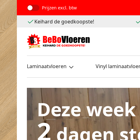
Prijzen
excl. btw
Keihard de goedkoopste!
Laminaatvloeren
Vinyl laminaatvloe
Deze week
2
dagen st