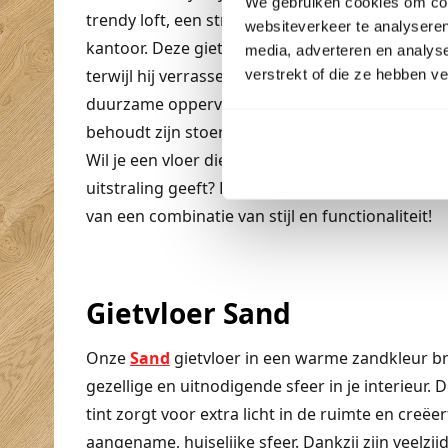
We gebruiken cookies om cont
trendy loft, een strak appartement of een eigen
websiteverkeer te analyseren
kantoor. Deze gietvloer straalt kracht en karakte
media, adverteren en analys
terwijl hij verrassend eenvoudig te onderhouden
verstrekt of die ze hebben v
duurzame oppervlak is makkelijk schoon te ma
behoudt zijn stoere uitstraling, zelfs bij intensie
Wil je een vloer die je ruimte een unieke, eigenti
uitstraling geeft? Kies voor onze Dove gietvloer
van een combinatie van stijl en functionaliteit!
Gietvloer Sand
Onze
San
d
gietvloer in een warme zandkleur b
gezellige en uitnodigende sfeer in je interieur. 
tint zorgt voor extra licht in de ruimte en creëe
aangename, huiselijke sfeer. Dankzij zijn veelzij