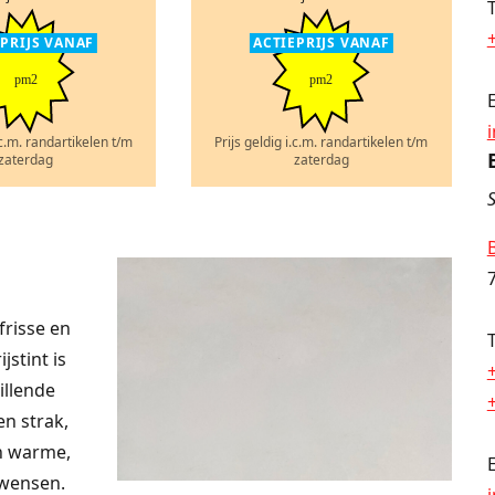
EPRIJS VANAF
ACTIEPRIJS VANAF
pm2
pm2
.c.m. randartikelen t/m
Prijs geldig i.c.m. randartikelen t/m
zaterdag
zaterdag
S
frisse en
jstint is
illende
en strak,
en warme,
 wensen.