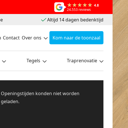
4.8
24.553 reviews
ie
Altijd 14 dagen bedenktijd
n
Contact
Over ons
Kom naar de toonzaal
Tegels
Traprenovatie
Openingstijden konden niet worden
geladen.