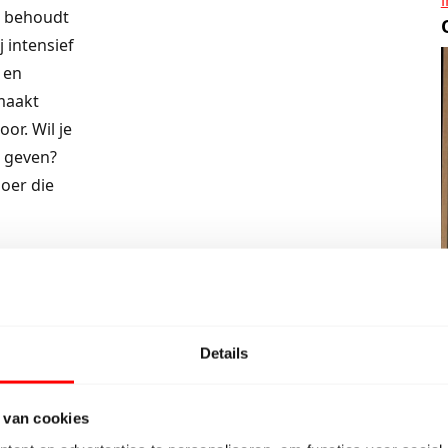
l behoudt
j intensief
 en
maakt
or. Wil je
h geven?
loer die
Details
e robuuste
en. Met
ne,
 van cookies
voor een