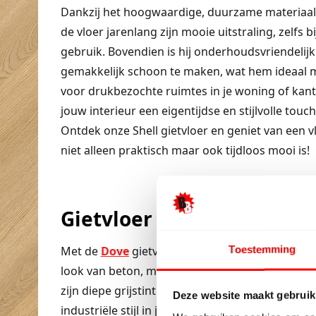
Dankzij het hoogwaardige, duurzame materiaa
de vloer jarenlang zijn mooie uitstraling, zelfs bi
gebruik. Bovendien is hij onderhoudsvriendelijk
gemakkelijk schoon te maken, wat hem ideaal 
voor drukbezochte ruimtes in je woning of kanto
jouw interieur een eigentijdse en stijlvolle touc
Ontdek onze Shell gietvloer en geniet van een v
niet alleen praktisch maar ook tijdloos mooi is!
Gietvloer Dove
Toestemming
Met de
Dove
gietvloer in donkergrijs biedt je d
look van beton, maar dan zonder de ongemakk
zijn diepe grijstint brengt deze vloer een moder
Deze website maakt gebruik
industriële stijl in je interieur. Perfect geschikt 