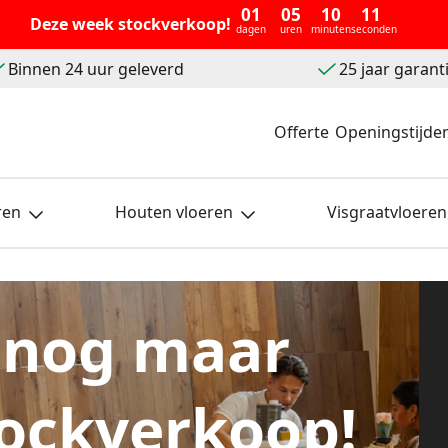
01
05
10
09
Deze week stockverkoop!
dagen
uren
minuten
seconden
Binnen 24 uur geleverd
25 jaar garant
Offerte
Openingstijde
ren
Houten vloeren
Visgraatvloeren
 nog maar
ockverkoop!