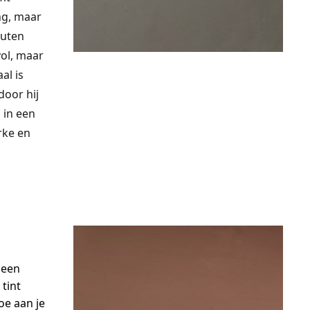
ing, maar
outen
vol, maar
al is
oor hij
 in een
rke en
 een
tint
oe aan je