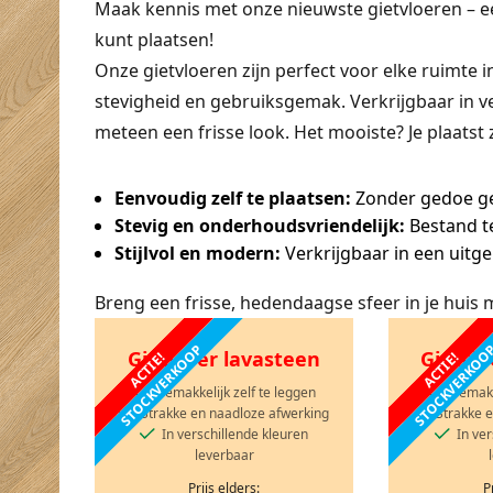
Maak kennis met onze nieuwste gietvloeren – ee
kunt plaatsen!
Onze gietvloeren zijn perfect voor elke ruimte 
stevigheid en gebruiksgemak. Verkrijgbaar in ve
meteen een frisse look. Het mooiste? Je plaatst z
Eenvoudig zelf te plaatsen:
Zonder gedoe gee
Stevig en onderhoudsvriendelijk:
Bestand te
Stijlvol en modern:
Verkrijgbaar in een uitge
Breng een frisse, hedendaagse sfeer in je huis 
STOCKVERKOOP
STOCKVERKO
Gietvloer lavasteen
Gietvlo
ACTIE!
ACTIE!
Gemakkelijk zelf te leggen
Gemakke
Strakke en naadloze afwerking
Strakke 
In verschillende kleuren
In ver
leverbaar
Prijs elders:
P