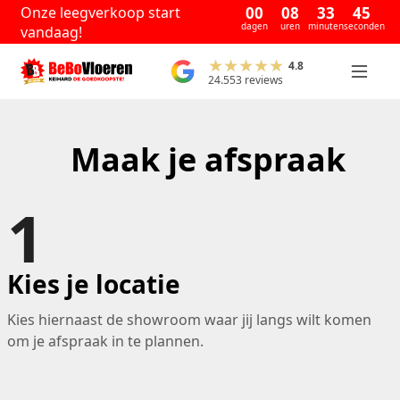
Onze leegverkoop start
00
08
33
45
dagen
uren
minuten
seconden
vandaag!
4.8
24.553 reviews
Maak je afspraak
1
Kies je locatie
Kies hiernaast de showroom waar jij langs wilt komen
om je afspraak in te plannen.