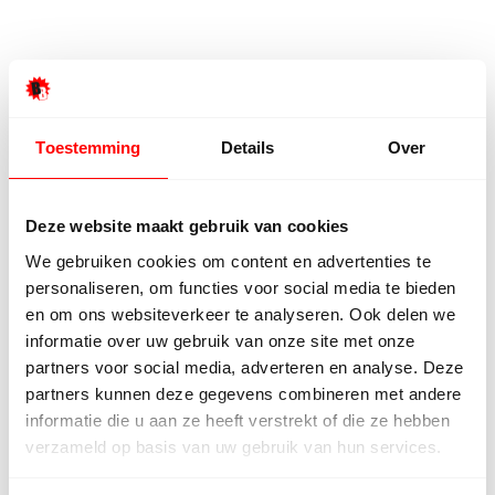
Onze troeven
Toestemming
Details
Over
Productie in eigen huis
Eigen fabriek, geen tussenhandel. Jij betaalt alleen voor de
vloer.
Deze website maakt gebruik van cookies
We gebruiken cookies om content en advertenties te
personaliseren, om functies voor social media te bieden
100% tevredenheid
en om ons websiteverkeer te analyseren. Ook delen we
Pas tevreden als jij dat ook bent — anders lossen wij het op.
informatie over uw gebruik van onze site met onze
partners voor social media, adverteren en analyse. Deze
partners kunnen deze gegevens combineren met andere
informatie die u aan ze heeft verstrekt of die ze hebben
Sublieme klantenservice
verzameld op basis van uw gebruik van hun services.
Een echt mens aan de lijn, ook ná de aankoop. Korte lijntjes,
snel antwoord.