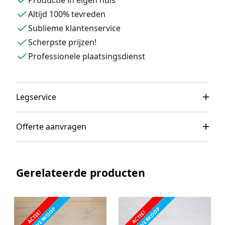
Productie in eigen huis
Altijd 100% tevreden
Sublieme klantenservice
Scherpste prijzen!
Professionele plaatsingsdienst
Legservice
Offerte aanvragen
Gerelateerde producten
STOCKVERKOOP
STOCKVERKOOP
ACTIE!
ACTIE!