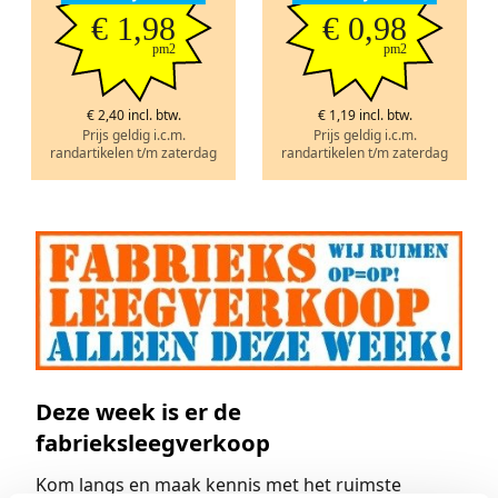
€ 1,98
€ 0,98
pm2
pm2
€ 2,40 incl. btw.
€ 1,19 incl. btw.
Prijs geldig i.c.m.
Prijs geldig i.c.m.
randartikelen t/m zaterdag
randartikelen t/m zaterdag
Deze week is er de
fabrieksleegverkoop
Kom langs en maak kennis met het ruimste