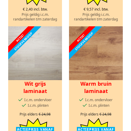
€ 2,40 incl. btw.
€ 9,57 incl. btw.
Prijs geldig i.c.m.
Prijs geldig i.c.m.
randartikelen t/m zaterdag
randartikelen t/m zaterdag
STOCKVERKOOP
STOCKVERKOOP
ACTIE!
ACTIE!
Wit grijs
Warm bruin
laminaat
laminaat
I.c.m. ondervloer
I.c.m. ondervloer
I.c.m. plinten
I.c.m. plinten
Prijs elders
€ 24,98
Prijs elders
€ 24,98
ACTIEPRIJS VANAF
ACTIEPRIJS VANAF