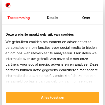
assortiment laminaat en houten vloeren.
Kom naar de fabriek
Toestemming
Details
Over
Deze website maakt gebruik van cookies
Veel gezochte laminaatvloeren
We gebruiken cookies om content en advertenties te
personaliseren, om functies voor social media te bieden
en om ons websiteverkeer te analyseren. Ook delen we
Veel gezochte laminaat soorten
informatie over uw gebruik van onze site met onze
partners voor social media, adverteren en analyse. Deze
Klik laminaat
partners kunnen deze gegevens combineren met andere
Visgraat laminaat
informatie die u aan ze heeft verstrekt of die ze hebben
PVC laminaat
verzameld op basis van uw gebruik van hun services.
Breed laminaat
Tegel laminaat
Alles toestaan
Bekijk alle soorten