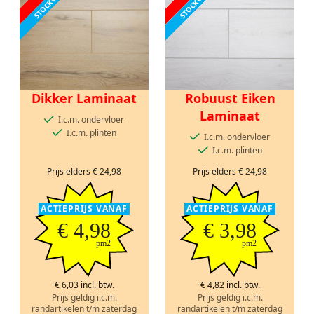
Dikker Laminaat
Robuust Eiken
Laminaat
I.c.m. ondervloer
I.c.m. plinten
I.c.m. ondervloer
I.c.m. plinten
Prijs elders
€ 24,98
Prijs elders
€ 24,98
ACTIEPRIJS VANAF
ACTIEPRIJS VANAF
€ 4,98
€ 3,98
pm2
pm2
€ 6,03 incl. btw.
€ 4,82 incl. btw.
Prijs geldig i.c.m.
Prijs geldig i.c.m.
randartikelen t/m zaterdag
randartikelen t/m zaterdag