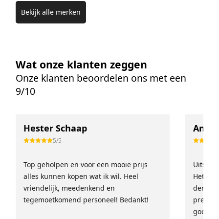
Bekijk alle merken
Wat onze klanten zeggen
Onze klanten beoordelen ons met een
9/10
Hester Schaap
Anne 
5/5
Top geholpen en voor een mooie prijs
Uitstek
alles kunnen kopen wat ik wil. Heel
Het tea
vriendelijk, meedenkend en
denkt e
tegemoetkomend personeel! Bedankt!
prettig
goed ge