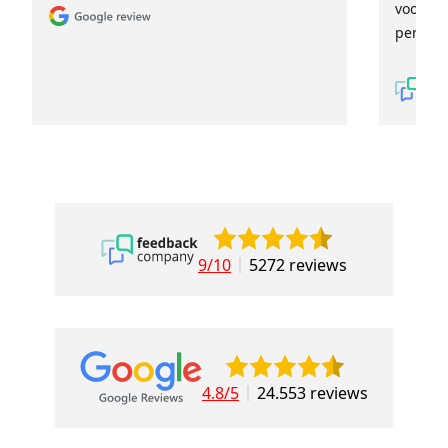
voor ie
persoon
9/10
5272 reviews
4.8/5
24.553 reviews