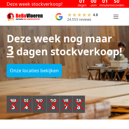
01
00
01
49
Deze week stockverkoop!
dagen
uren
minuten
seconden
4.8
24.553 reviews
Deze week nog maar
3
dagen stockverkoop!
Onze locaties bekijken
MA
DI
WO
DO
VR
ZA
3
4
5
6
7
8