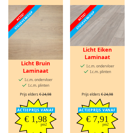
STOCKVERKOOP
STOCKVERKOOP
ACTIE!
ACTIE!
Licht Eiken
Laminaat
Licht Bruin
I.c.m. ondervloer
Laminaat
I.c.m. plinten
I.c.m. ondervloer
I.c.m. plinten
Prijs elders
€ 24,98
Prijs elders
€ 24,98
ACTIEPRIJS VANAF
ACTIEPRIJS VANAF
€ 1,98
€ 7,91
pm2
pm2