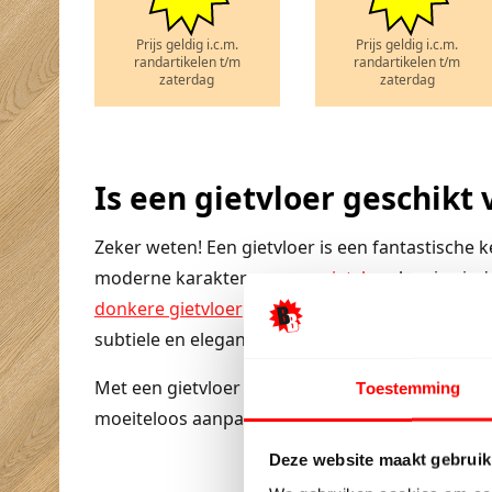
Prijs geldig i.c.m.
Prijs geldig i.c.m.
randartikelen t/m
randartikelen t/m
zaterdag
zaterdag
Is een gietvloer geschik
Zeker weten! Een gietvloer is een fantastische 
moderne karakter van een
gietvloer
kan je eind
donkere gietvloer
voor een opvallend contrast, 
subtiele en elegante uitstraling.
Met een gietvloer geniet je van een naadloze af
Toestemming
moeiteloos aanpast aan jouw persoonlijke stijl!
Deze website maakt gebruik