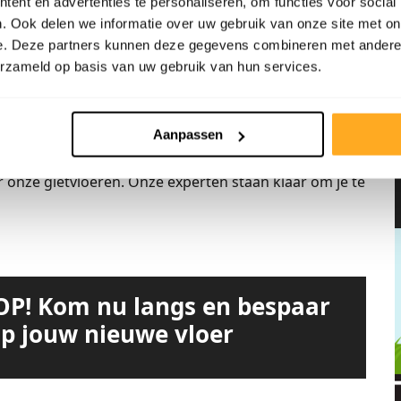
ent en advertenties te personaliseren, om functies voor social
woonkamer
. Ook delen we informatie over uw gebruik van onze site met on
e. Deze partners kunnen deze gegevens combineren met andere i
an voor vloerverwarming! Gietvloeren zijn ideaal om te
erzameld op basis van uw gebruik van hun services.
 geniet van warme voeten en een aangename
nergie te besparen, wat het een duurzame keuze
Aanpassen
r onze gietvloeren. Onze experten staan klaar om je te
P! Kom nu langs en bespaar
op jouw nieuwe vloer