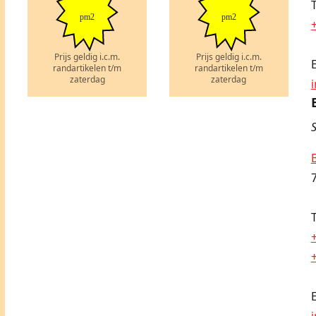
pm2
pm2
Prijs geldig i.c.m.
Prijs geldig i.c.m.
randartikelen t/m
randartikelen t/m
zaterdag
zaterdag
S