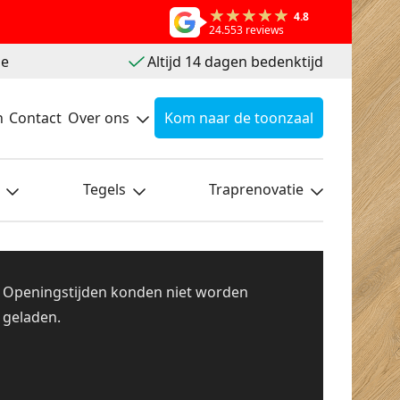
4.8
24.553 reviews
ie
Altijd 14 dagen bedenktijd
n
Contact
Over ons
Kom naar de toonzaal
Tegels
Traprenovatie
Openingstijden konden niet worden
geladen.