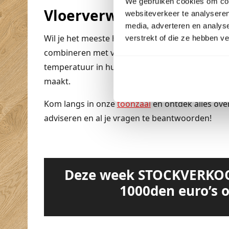
We gebruiken cookies om cont
Vloerverwarming in de 
websiteverkeer te analyseren
media, adverteren en analys
Wil je het meeste halen uit je gietvloer? Kies d
verstrekt of die ze hebben v
combineren met vloerverwarming, waardoor je
temperatuur in huis. Bovendien helpt het om e
maakt.
Kom langs in onze
toonzaal
en ontdek alles ove
adviseren en al je vragen te beantwoorden!
Deze week STOCKVERKOO
1000den euro’s 