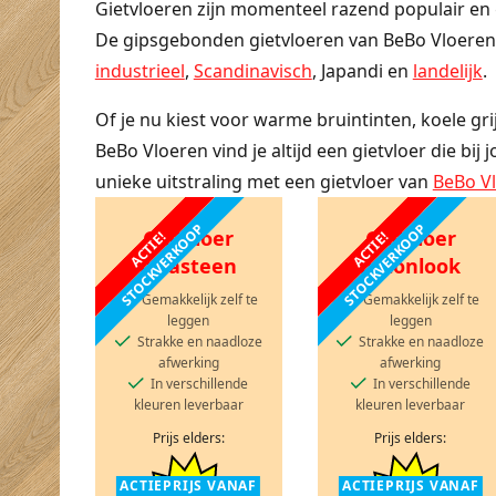
Gietvloeren zijn momenteel razend populair en g
De gipsgebonden gietvloeren van BeBo Vloeren slu
industrieel
,
Scandinavisch
, Japandi en
landelijk
.
Of je nu kiest voor warme bruintinten, koele grij
BeBo Vloeren vind je altijd een gietvloer die bi
unieke uitstraling met een gietvloer van
BeBo V
STOCKVERKOOP
STOCKVERKOOP
Gietvloer
Gietvloer
ACTIE!
ACTIE!
lavasteen
betonlook
Gemakkelijk zelf te
Gemakkelijk zelf te
leggen
leggen
Strakke en naadloze
Strakke en naadloze
afwerking
afwerking
In verschillende
In verschillende
kleuren leverbaar
kleuren leverbaar
Prijs elders:
Prijs elders:
ACTIEPRIJS VANAF
ACTIEPRIJS VANAF