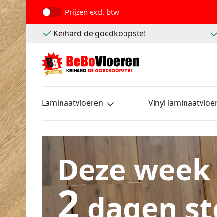
Prijzen
excl. btw
Keihard de goedkoopste!
Laminaatvloeren
Vinyl laminaatvloe
Deze week
2
dagen st