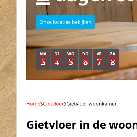
Onze locaties bekijken
MA
DI
WO
DO
VR
ZA
3
4
5
6
7
8
Home
Gietvloer
Gietvloer woonkamer
Gietvloer in de wo