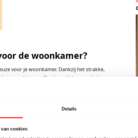
t voor de woonkamer?
keuze voor je woonkamer. Dankzij het strakke,
eloos combineren. Denk aan lichte meubels op een
of juist donkere accenten op een lichte vloer voor een
werking die een eigentijdse look geeft en zich
Details
 van cookies