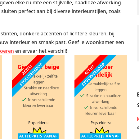
even elke ruimte een stijlvolle, naadloze afwerking.
iten perfect aan bij diverse interieurstijlen, zoals
stinten, donkere accenten of lichtere kleuren, bij
j jouw interieur en smaak past. Geef je woonkamer een
loeren
en ervaar het verschil!
STOCKVERKOOP
STOCKVERKOOP
Gietvloer beige
Gietvloer
ACTIE!
ACTIE!
landelijk
Gemakkelijk zelf te
leggen
Gemakkelijk zelf te
Strakke en naadloze
leggen
afwerking
Strakke en naadloze
In verschillende
afwerking
S
kleuren leverbaar
In verschillende
kleuren leverbaar
Prijs elders:
Prijs elders:
ACTIEPRIJS VANAF
ACTIEPRIJS VANAF