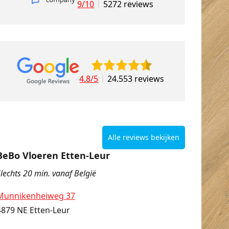
9/10
5272 reviews
4.8/5
24.553 reviews
Alle reviews bekijken
BeBo Vloeren Etten-Leur
lechts 20 min. vanaf België
Munnikenheiweg 37
4879 NE Etten-Leur