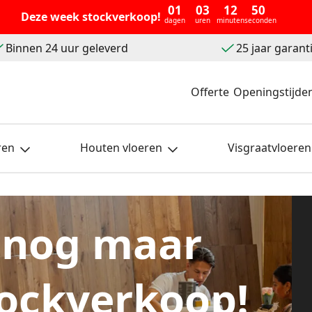
01
03
12
48
Deze week stockverkoop!
dagen
uren
minuten
seconden
Binnen 24 uur geleverd
25 jaar garant
Offerte
Openingstijde
ren
Houten vloeren
Visgraatvloeren
 nog maar
ockverkoop!