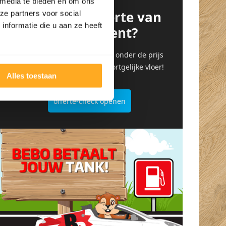
 media te bieden en om ons
Heb je een offerte van
ze partners voor social
nformatie die u aan ze heeft
de concurrent?
Upload hem hier en wij gaan onder de prijs
door voor dezelfde of een soortgelijke vloer!
Alles toestaan
offerte-check openen