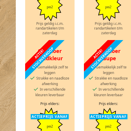
pm2
pm2
Prijs geldig i.c.m.
Prijs geldig i.c.m.
randartikelen t/m
randartikelen t/m
zaterdag
zaterdag
STOCKVERKOOP
STOCKVERKOOP
Gietvloer
Gietvloer
ACTIE!
ACTIE!
zandkleur
taupe
Gemakkelijk zelf te
Gemakkelijk zelf te
leggen
leggen
Strakke en naadloze
Strakke en naadloze
afwerking
afwerking
In verschillende
In verschillende
kleuren leverbaar
kleuren leverbaar
Prijs elders:
Prijs elders:
ACTIEPRIJS VANAF
ACTIEPRIJS VANAF
pm2
pm2